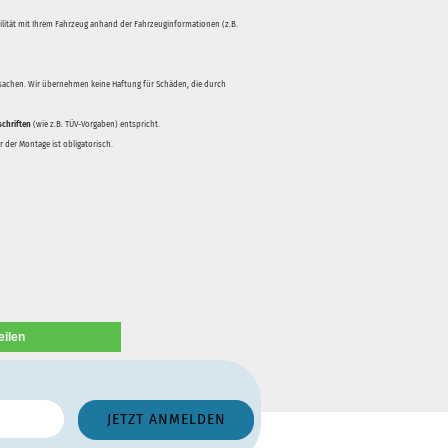
bilität mit Ihrem Fahrzeug anhand der Fahrzeuginformationen (z.B.
rsachen. Wir übernehmen keine Haftung für Schäden, die durch
schriften
(wie z.B. TÜV-Vorgaben) entspricht.
 der Montage ist obligatorisch.
eilen