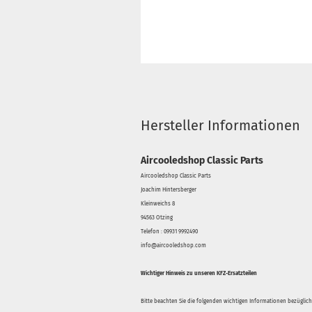
Hersteller Informationen
Aircooledshop Classic Parts
Aircooledshop Classic Parts
Joachim Hintersberger
Kleinweichs 8
94563 Otzing
Telefon : 09931 9992490
info@aircooledshop.com
Wichtiger Hinweis zu unseren KFZ-Ersatzteilen
Bitte beachten Sie die folgenden wichtigen Informationen bezüglich 