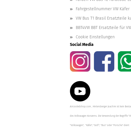
Fahrgestellnummer VW Käfer 
VW Bus T1 Brasil Ersatzteile 
BBT4VW BBT Ersatzteile für V
Cookie Einstellungen
Social Media
Aircooledshop.com , Hintersberger Joachim ist kein Besta
des Volkswagen Konzerns. Die Verwendung der Begriffe "V
"Volkswagen", "Käfer", "Golf", "Bus" oder "Porsche" dient