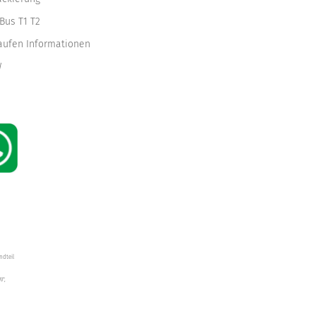
Bus T1 T2
kaufen Informationen
W
ndteil
W",