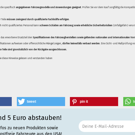
 die spezifisch
angegebenen Fahrzeugmodelle und Anwendungen geeignet
. Prüfen Sie vor dem Kauf sorgfältig die Kompati
 Teile
müssen zwingend durch qualifizierte Fachkräfte erfolgen
.
 nicht qualifiziertes Personal kann
schwere Schäden am Fahrzeug sowie erhebliche Sicherheitsrisiken
(Unfallgefahr) veru
.
ss das erworbene Ersatzteil den
Spezifikationen des Fahrzeugherstellers sowie geltenden nationalen und internationalen Vor
ifikationen aufweisen oder offensichtliche Mängel zeigen,
dürfen keinesfalls verbaut werden
. Eine Sicht- und Maßprüfung vor
te Teile sind grundsätzlich von der Rückgabe ausgeschlossen.
Sie diese Hinweise gelesen und verstanden haben
tweet
pin it
t
nd 5 Euro abstauben!
nfos zu neuen Produkten sowie
rostfreie Fahrzeuge aus den USA!