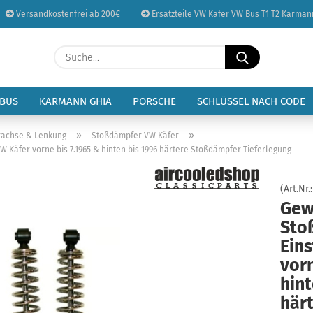
Versandkostenfrei ab 200€
Ersatzteile VW Käfer VW Bus T1 T2 Karman
Sprache auswählen
Suche...
E-Mail
Lieferland
 BUS
KARMANN GHIA
PORSCHE
SCHLÜSSEL NACH CODE
Passwort
»
»
rachse & Lenkung
Stoßdämpfer VW Käfer
Käfer vorne bis 7.1965 & hinten bis 1996 härtere Stoßdämpfer Tieferlegung
(Art.Nr.
Gew
Konto erstellen
Sto
Passwort vergessen
Eins
vorn
hint
här