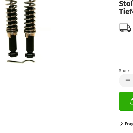
Sto
Tie
Stück:
Stück
Fra