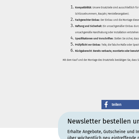
Kompatibilität:
Unsere Ersatzteile sind ausschließlich für
Schlüsselnummern, Baujahr, Herstellerangaben).
Fachgerechter Einbau:
Der Einbau und die Montage dieser
Haftung und Sicherheit:
Ein unsachgemäßer Einbau durch
unsachgemäße Handhabung oder Installation entstehen
Spezifikationen und Vorschriften:
Stellen Sie sicher, da
Prüfpflicht vor Einbau:
Teile, die falsche Maße oder Spez
Rückgaberecht:
Bereits verbaute, montierte oder benutz
Mit dem Kauf und der Montage des Ersatzteils bestätigen Sie, dass 
teilen
Newsletter bestellen u
Erhalte Angebote, Gutscheine und I
über wöchentlich neu eintreffende 