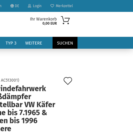
n
DE
Login
Merkzettel
Ihr Warenkorb
0,00 EUR
TYP 3
WEITERE
SUCHEN
Auf
:
AC513001
)
indefahrwerk
den
ßdämpfer
?
Merkzettel
tellbar VW Käfer
e bis 7.1965 &
en bis 1996
tere