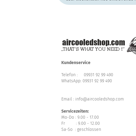
Kundenservice
Telefon :
09931 92 99 490
WhatsApp:
09931 92 99 490
Email : info@aircooledshop.com
Servicezeiten:
Mo-Do : 9.00 - 17.00
Fr : 9.00 - 12.00
Sa-So : geschlossen