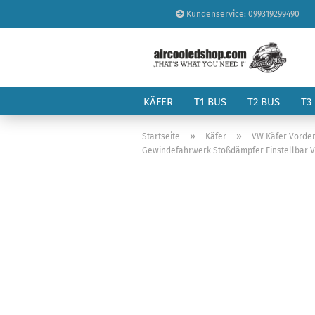
Kundenservice: 099319299490
KÄFER
T1 BUS
T2 BUS
T3
»
»
Startseite
Käfer
VW Käfer Vorde
Gewindefahrwerk Stoßdämpfer Einstellbar VW 