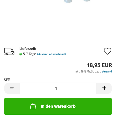
Lieferzeit:
A
5-7 Tage
(Ausland abweichend)
d
18,95 EUR
M
inkl. 19% MwSt. zzgl.
Versand
SET:
SET
In den Warenkorb