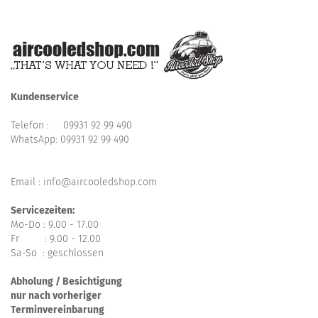
Kundenservice
Telefon :
09931 92 99 490
WhatsApp:
09931 92 99 490
Email : info@aircooledshop.com
Servicezeiten:
Mo-Do : 9.00 - 17.00
Fr : 9.00 - 12.00
Sa-So : geschlossen
Abholung / Besichtigung
nur nach vorheriger
Terminvereinbarung