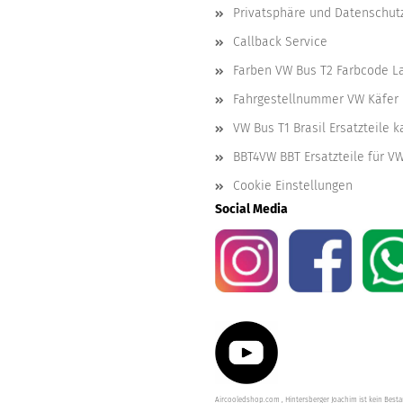
Privatsphäre und Datenschut
Callback Service
Farben VW Bus T2 Farbcode L
Fahrgestellnummer VW Käfer 
VW Bus T1 Brasil Ersatzteile 
BBT4VW BBT Ersatzteile für V
Cookie Einstellungen
Social Media
Aircooledshop.com , Hintersberger Joachim ist kein Besta