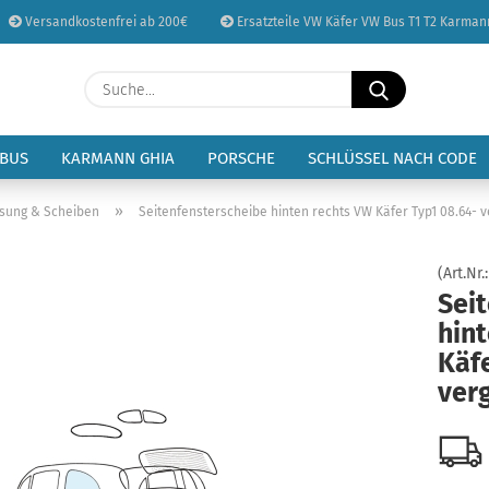
Versandkostenfrei ab 200€
Ersatzteile VW Käfer VW Bus T1 T2 Karman
Sprache auswählen
Suche...
E-Mail
Lieferland
 BUS
KARMANN GHIA
PORSCHE
SCHLÜSSEL NACH CODE
Passwort
»
asung & Scheiben
Seitenfensterscheibe hinten rechts VW Käfer Typ1 08.64- v
(Art.Nr.
Sei
hin
Konto erstellen
Käfe
Passwort vergessen
verg