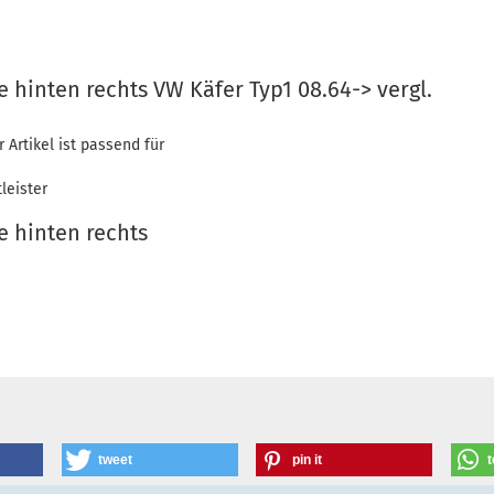
 hinten rechts VW Käfer Typ1 08.64-> vergl.
r Artikel ist passend für
leister
e hinten rechts
tweet
pin it
t