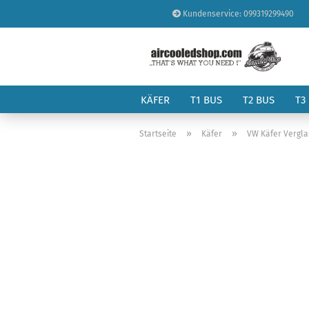
Kundenservice: 099319299490
KÄFER
T1 BUS
T2 BUS
T3
»
»
Startseite
Käfer
VW Käfer Vergl