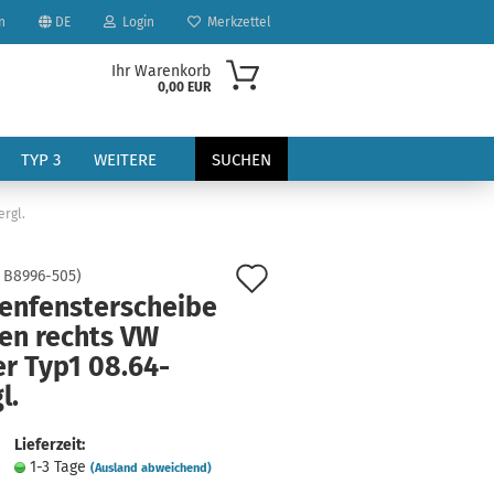
n
DE
Login
Merkzettel
Ihr Warenkorb
0,00 EUR
TYP 3
WEITERE
SUCHEN
ergl.
Auf
:
B8996-505
)
tenfensterscheibe
den
ten rechts VW
Merkzettel
r Typ1 08.64-
?
l.
Lieferzeit:
1-3 Tage
(Ausland abweichend)