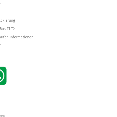
z
ackierung
Bus T1 T2
kaufen Informationen
W
ndteil