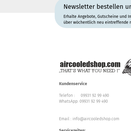
Newsletter bestellen u
Erhalte Angebote, Gutscheine und I
über wöchentlich neu eintreffende 
Kundenservice
Telefon :
09931 92 99 490
WhatsApp:
09931 92 99 490
Email : info@aircooledshop.com
Servicezeiten: