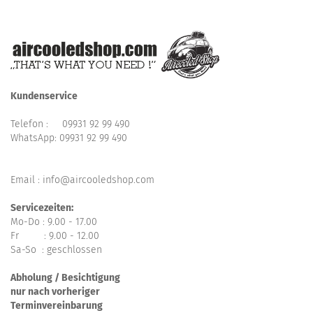
Kundenservice
Telefon :
09931 92 99 490
WhatsApp:
09931 92 99 490
Email : info@aircooledshop.com
Servicezeiten:
Mo-Do : 9.00 - 17.00
Fr : 9.00 - 12.00
Sa-So : geschlossen
Abholung / Besichtigung
nur nach vorheriger
Terminvereinbarung