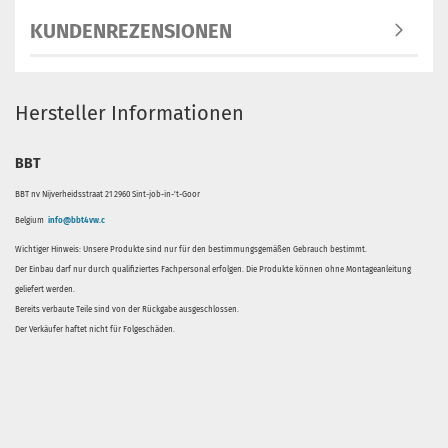
KUNDENREZENSIONEN
Hersteller Informationen
BBT
BBT nv Nijverheidsstraat 21 2960 Sint-job-in-'t-Goor
Belgium
info@bbt4vw.c
Wichtiger Hinweis: Unsere Produkte sind nur für den bestimmungsgemäßen Gebrauch bestimmt.
Der Einbau darf nur durch qualifiziertes Fachpersonal erfolgen. Die Produkte können ohne Montageanleitung
geliefert werden.
Bereits verbaute Teile sind von der Rückgabe ausgeschlossen.
Der Verkäufer haftet nicht für Folgeschäden.