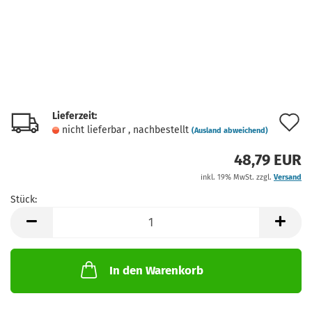
Lieferzeit:
A
nicht lieferbar , nachbestellt
(Ausland abweichend)
d
48,79 EUR
M
inkl. 19% MwSt. zzgl.
Versand
Stück:
Stück
In den Warenkorb