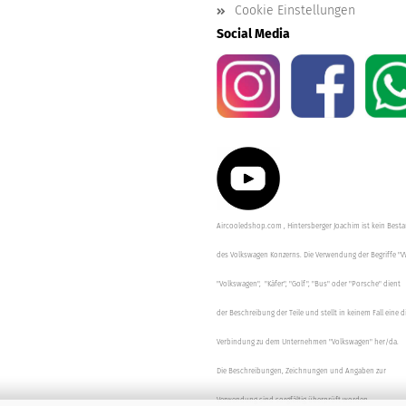
Cookie Einstellungen
Social Media
Aircooledshop.com , Hintersberger Joachim ist kein Besta
des Volkswagen Konzerns. Die Verwendung der Begriffe "V
"Volkswagen", "Käfer", "Golf", "Bus" oder "Porsche" dient
der Beschreibung der Teile und stellt in keinem Fall eine d
Verbindung zu dem Unternehmen "Volkswagen" her/da.
Die Beschreibungen, Zeichnungen und Angaben zur
Verwendung sind sorgfältig überprüft worden.