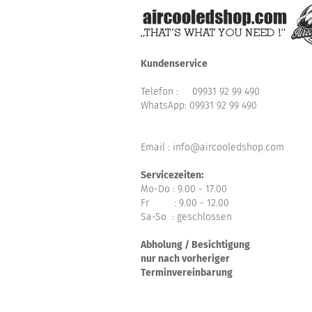
Kundenservice
Telefon :
09931 92 99 490
WhatsApp:
09931 92 99 490
Email : info@aircooledshop.com
Servicezeiten:
Mo-Do : 9.00 - 17.00
Fr : 9.00 - 12.00
Sa-So : geschlossen
Abholung / Besichtigung
nur nach vorheriger
Terminvereinbarung