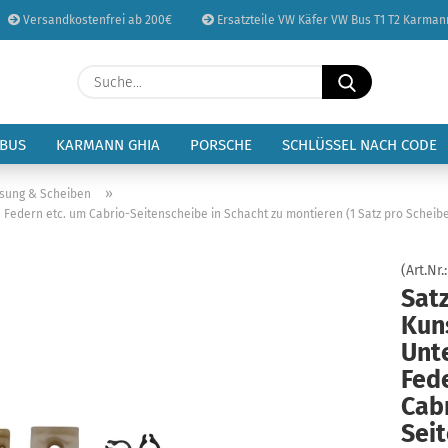
Versandkostenfrei ab 200€
Ersatzteile VW Käfer VW Bus T1 T2 Karman
Sprache auswählen
Suche...
E-Mail
Lieferland
 BUS
KARMANN GHIA
PORSCHE
SCHLÜSSEL NACH CODE
Passwort
»
asung & Scheiben
 Federn etc. um Cabrio-Seitenscheibe in Schacht zu montieren (1 Satz pro Scheibe)
(Art.Nr.
Satz
Konto erstellen
Kun
Passwort vergessen
Unt
Fed
Cab
Seit