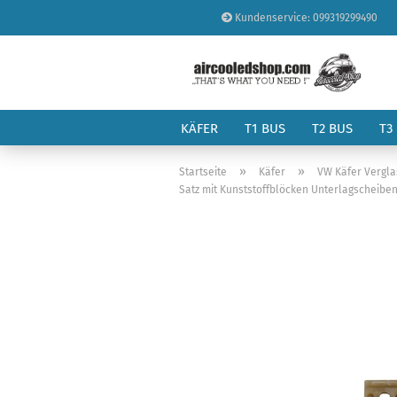
Kundenservice: 099319299490
KÄFER
T1 BUS
T2 BUS
T3
»
»
Startseite
Käfer
VW Käfer Vergl
Satz mit Kunststoffblöcken Unterlagscheiben