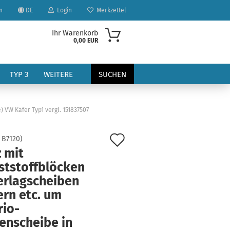
n
DE
Login
Merkzettel
Ihr Warenkorb
0,00 EUR
TYP 3
WEITERE
SUCHEN
 VW Käfer Typ1 vergl. 151837507
Auf
:
B7120
)
 mit
den
ststoffblöcken
?
Merkzettel
erlagscheiben
ern etc. um
rio-
enscheibe in