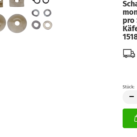
Sch
mont
pro
Käfe
151
Stück:
Stück