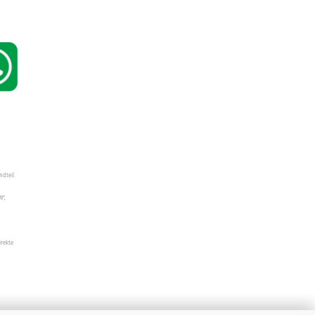
ndteil
W",
irekte