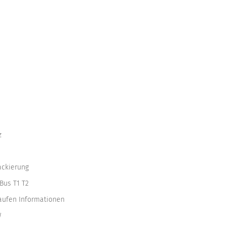
z
ackierung
Bus T1 T2
kaufen Informationen
W