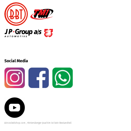
Social Media
Aircooledshop.com , Hintersberger Joachim ist kein Bestandteil