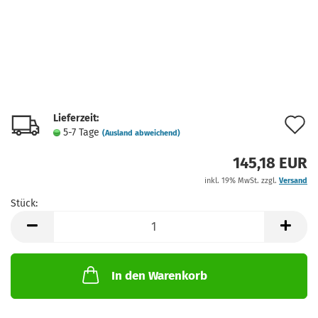
Lieferzeit:
A
5-7 Tage
(Ausland abweichend)
d
145,18 EUR
M
inkl. 19% MwSt. zzgl.
Versand
Stück:
Stück
In den Warenkorb