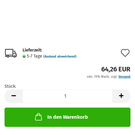
Lieferzeit:
A
5-7 Tage
(Ausland abweichend)
d
64,26 EUR
M
inkl. 19% MwSt. zzgl.
Versand
Stück:
Stück
In den Warenkorb