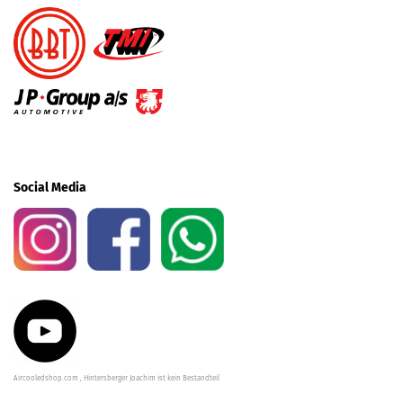
Social Media
Aircooledshop.com , Hintersberger Joachim ist kein Bestandteil