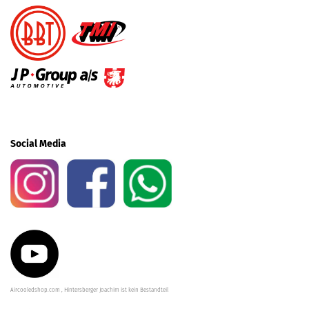
Social Media
Aircooledshop.com , Hintersberger Joachim ist kein Bestandteil