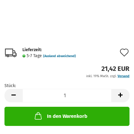
Lieferzeit:
A
5-7 Tage
(Ausland abweichend)
d
21,42 EUR
M
inkl. 19% MwSt. zzgl.
Versand
Stück:
Stück
In den Warenkorb