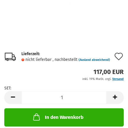
Lieferzeit:
A
nicht lieferbar , nachbestellt
(Ausland abweichend)
d
117,00 EUR
M
inkl. 19% MwSt. zzgl.
Versand
SET:
SET
In den Warenkorb