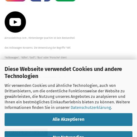
Aircooledshop.com , Hintersberger Joachim ist kein Bestandteil
des Volkswagen Konzerns. Die Verwendung der Begriffe "VW",
"Volkswagen", "Käfer", "Golf", "Bus" oder "Porsche" dient
Diese Webseite verwendet Cookies und andere
der Beschreibung der Teile und stellt in keinem Fall eine direkte
Technologien
Verbindung zu dem Unternehmen "Volkswagen" her/da.
Wir verwenden Cookies und ähnliche Technologien, auch von
Die Beschreibungen, Zeichnungen und Angaben zur
Drittanbietern, um die ordentliche Funktionsweise der Website zu
gewährleisten, die Nutzung unseres Angebotes zu analysieren und
Verwendung sind sorgfältig überprüft worden.
Ihnen ein bestmögliches Einkaufserlebnis bieten zu können. Weitere
Informationen finden Sie in unserer
Datenschutzerklärung
.
Alle Akzeptieren
Vertrag widerrufen