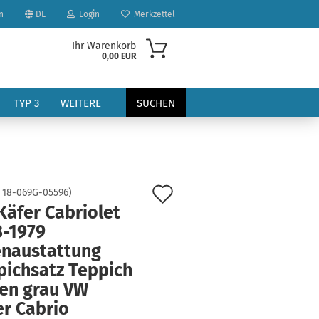
n
DE
Login
Merkzettel
Ihr Warenkorb
0,00 EUR
TYP 3
WEITERE
SUCHEN
Auf
:
18-069G-05596
)
Käfer Cabriolet
den
3-1979
?
Merkzettel
enaustattung
pichsatz Teppich
ten grau VW
er Cabrio