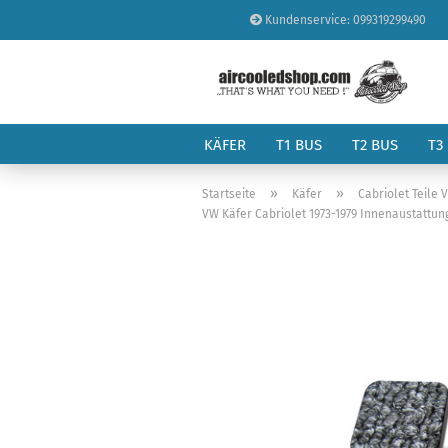
Kundenservice: 099319299490
KÄFER
T1 BUS
T2 BUS
T3
»
»
Startseite
Käfer
Cabriolet Teile 
VW Käfer Cabriolet 1973-1979 Innenaustattun