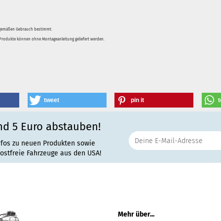
sgemäßen Gebrauch bestimmt.
e Produkte können ohne Montageanleitung geliefert werden.
tweet
pin it
t
nd 5 Euro abstauben!
nfos zu neuen Produkten sowie
rostfreie Fahrzeuge aus den USA!
Mehr über...