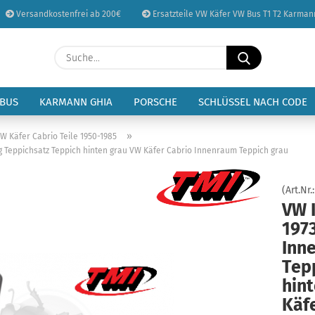
Versandkostenfrei ab 200€
Ersatzteile VW Käfer VW Bus T1 T2 Karman
Sprache auswählen
Suche...
E-Mail
Lieferland
 BUS
KARMANN GHIA
PORSCHE
SCHLÜSSEL NACH CODE
Passwort
»
VW Käfer Cabrio Teile 1950-1985
g Teppichsatz Teppich hinten grau VW Käfer Cabrio Innenraum Teppich grau
(Art.Nr.
VW 
Konto erstellen
197
Passwort vergessen
Inn
Tep
hin
Käf