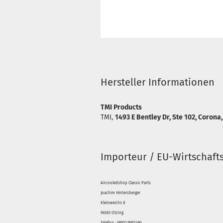
Hersteller Informationen
TMI Products
TMI,
1493 E Bentley Dr, Ste 102, Corona
Importeur / EU-Wirtschaft
Aircooledshop Classic Parts
Joachim Hintersberger
Kleinweichs 8
94563 Otzing
Telefon : 09931 9992490