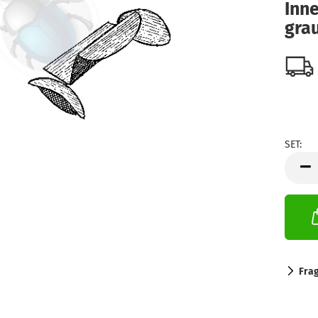
Inn
gra
SET:
SET
Fra