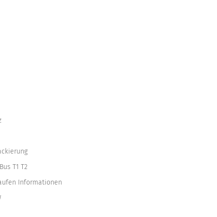
z
ackierung
Bus T1 T2
kaufen Informationen
W