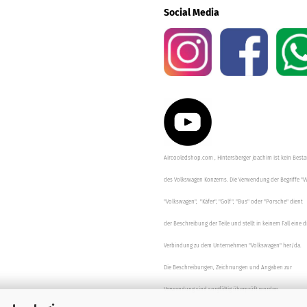
Social Media
Aircooledshop.com , Hintersberger Joachim ist kein Besta
des Volkswagen Konzerns. Die Verwendung der Begriffe "V
"Volkswagen", "Käfer", "Golf", "Bus" oder "Porsche" dient
der Beschreibung der Teile und stellt in keinem Fall eine d
Verbindung zu dem Unternehmen "Volkswagen" her/da.
Die Beschreibungen, Zeichnungen und Angaben zur
Verwendung sind sorgfältig überprüft worden.