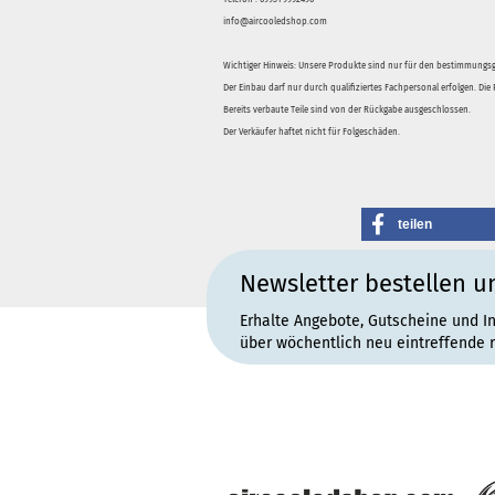
info@aircooledshop.com
Wichtiger Hinweis: Unsere Produkte sind nur für den bestimmung
Der Einbau darf nur durch qualifiziertes Fachpersonal erfolgen. Di
Bereits verbaute Teile sind von der Rückgabe ausgeschlossen.
Der Verkäufer haftet nicht für Folgeschäden.
teilen
Newsletter bestellen u
Erhalte Angebote, Gutscheine und I
über wöchentlich neu eintreffende 