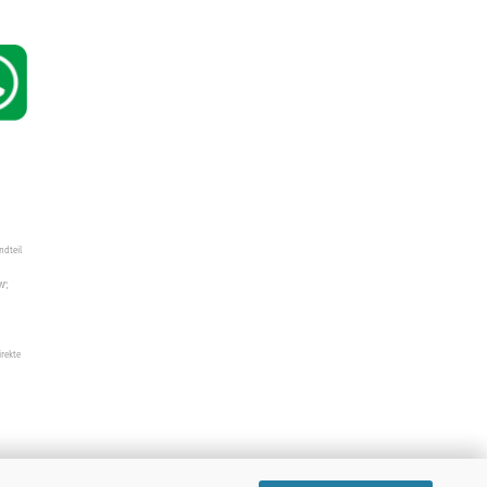
ndteil
W",
irekte