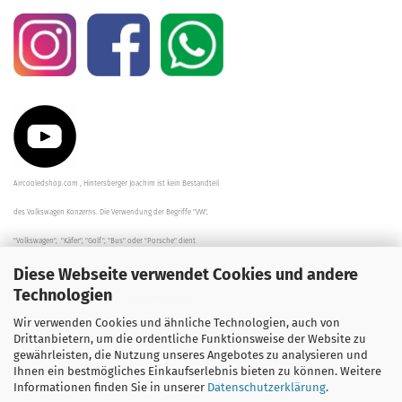
Aircooledshop.com , Hintersberger Joachim ist kein Bestandteil
des Volkswagen Konzerns. Die Verwendung der Begriffe "VW",
"Volkswagen", "Käfer", "Golf", "Bus" oder "Porsche" dient
Diese Webseite verwendet Cookies und andere
der Beschreibung der Teile und stellt in keinem Fall eine direkte
Technologien
Verbindung zu dem Unternehmen "Volkswagen" her/da.
Wir verwenden Cookies und ähnliche Technologien, auch von
Die Beschreibungen, Zeichnungen und Angaben zur
Drittanbietern, um die ordentliche Funktionsweise der Website zu
gewährleisten, die Nutzung unseres Angebotes zu analysieren und
Verwendung sind sorgfältig überprüft worden.
Ihnen ein bestmögliches Einkaufserlebnis bieten zu können. Weitere
Informationen finden Sie in unserer
Datenschutzerklärung
.