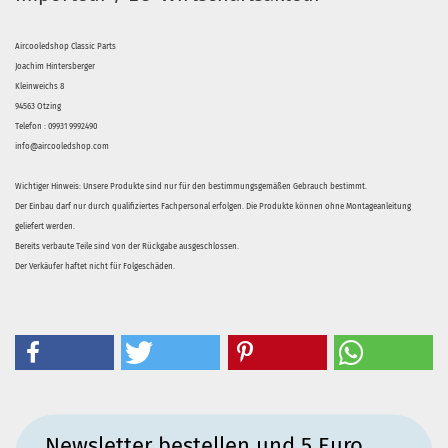
Aircooledshop Classic Parts
Joachim Hintersberger
Kleinweichs 8
94563 Otzing
Telefon : 09931 9992490
info@aircooledshop.com
Wichtiger Hinweis: Unsere Produkte sind nur für den bestimmungsgemäßen Gebrauch bestimmt.
Der Einbau darf nur durch qualifiziertes Fachpersonal erfolgen. Die Produkte können ohne Montageanleitung
geliefert werden.
Bereits verbaute Teile sind von der Rückgabe ausgeschlossen.
Der Verkäufer haftet nicht für Folgeschäden.
Newsletter bestellen und 5 Euro