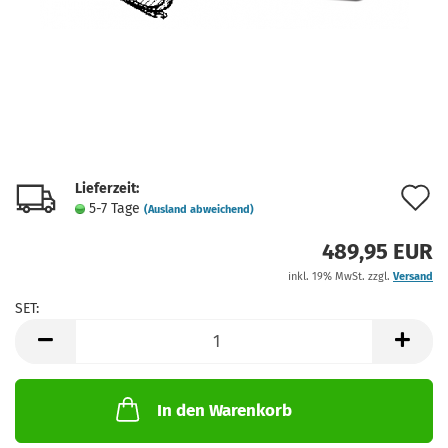
Lieferzeit:
A
5-7 Tage
(Ausland abweichend)
d
489,95 EUR
M
inkl. 19% MwSt. zzgl.
Versand
SET:
SET
In den Warenkorb