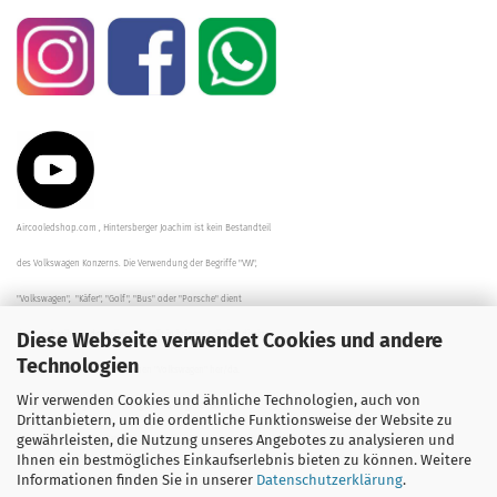
Aircooledshop.com , Hintersberger Joachim ist kein Bestandteil
des Volkswagen Konzerns. Die Verwendung der Begriffe "VW",
"Volkswagen", "Käfer", "Golf", "Bus" oder "Porsche" dient
Diese Webseite verwendet Cookies und andere
der Beschreibung der Teile und stellt in keinem Fall eine direkte
Technologien
Verbindung zu dem Unternehmen "Volkswagen" her/da.
Wir verwenden Cookies und ähnliche Technologien, auch von
Die Beschreibungen, Zeichnungen und Angaben zur
Drittanbietern, um die ordentliche Funktionsweise der Website zu
gewährleisten, die Nutzung unseres Angebotes zu analysieren und
Verwendung sind sorgfältig überprüft worden.
Ihnen ein bestmögliches Einkaufserlebnis bieten zu können. Weitere
Informationen finden Sie in unserer
Datenschutzerklärung
.