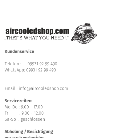
Kundenservice
Telefon :
09931 92 99 490
WhatsApp:
09931 92 99 490
Email : info@aircooledshop.com
Servicezeiten:
Mo-Do : 9.00 - 17.00
Fr : 9.00 - 12.00
Sa-So : geschlossen
Abholung / Besichtigung
nur nach vorheriger