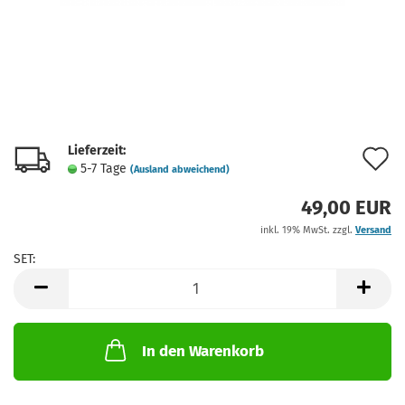
Lieferzeit:
A
5-7 Tage
(Ausland abweichend)
d
49,00 EUR
M
inkl. 19% MwSt. zzgl.
Versand
SET:
SET
In den Warenkorb