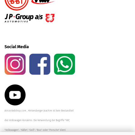
Social Media
Aircooledshop.com , Hintersberger Joachim ist kein Bestandteil
des Volkswagen Konzerns. Die Verwendung der Begriffe "VW",
"Volkswagen", "Käfer", "Golf", "Bus" oder "Porsche" dient