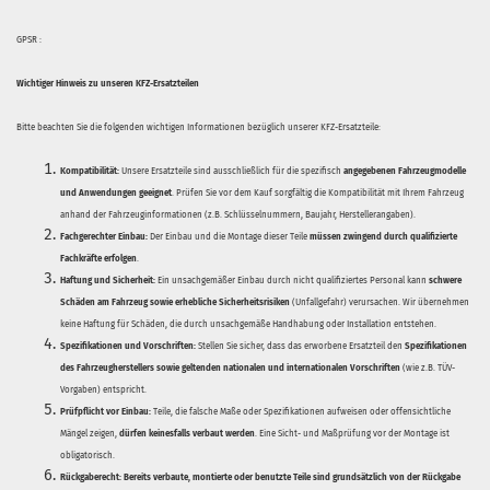
GPSR :
Wichtiger Hinweis zu unseren KFZ-Ersatzteilen
Bitte beachten Sie die folgenden wichtigen Informationen bezüglich unserer KFZ-Ersatzteile:
Kompatibilität:
Unsere Ersatzteile sind ausschließlich für die spezifisch
angegebenen Fahrzeugmodelle
und Anwendungen geeignet
. Prüfen Sie vor dem Kauf sorgfältig die Kompatibilität mit Ihrem Fahrzeug
anhand der Fahrzeuginformationen (z.B. Schlüsselnummern, Baujahr, Herstellerangaben).
Fachgerechter Einbau:
Der Einbau und die Montage dieser Teile
müssen zwingend durch qualifizierte
Fachkräfte erfolgen
.
Haftung und Sicherheit:
Ein unsachgemäßer Einbau durch nicht qualifiziertes Personal kann
schwere
Schäden am Fahrzeug sowie erhebliche Sicherheitsrisiken
(Unfallgefahr) verursachen. Wir übernehmen
keine Haftung für Schäden, die durch unsachgemäße Handhabung oder Installation entstehen.
Spezifikationen und Vorschriften:
Stellen Sie sicher, dass das erworbene Ersatzteil den
Spezifikationen
des Fahrzeugherstellers sowie geltenden nationalen und internationalen Vorschriften
(wie z.B. TÜV-
Vorgaben) entspricht.
Prüfpflicht vor Einbau:
Teile, die falsche Maße oder Spezifikationen aufweisen oder offensichtliche
Mängel zeigen,
dürfen keinesfalls verbaut werden
. Eine Sicht- und Maßprüfung vor der Montage ist
obligatorisch.
Rückgaberecht:
Bereits verbaute, montierte oder benutzte Teile sind grundsätzlich von der Rückgabe