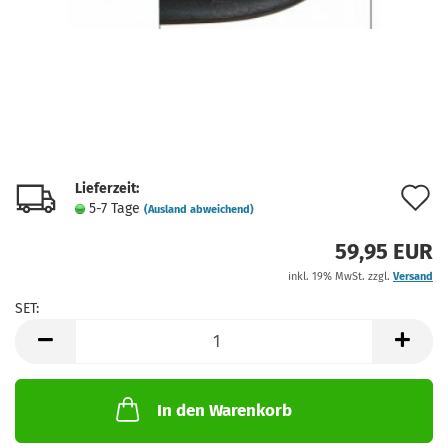
Lieferzeit:
A
5-7 Tage
(Ausland abweichend)
d
59,95 EUR
M
inkl. 19% MwSt. zzgl.
Versand
SET:
SET
In den Warenkorb