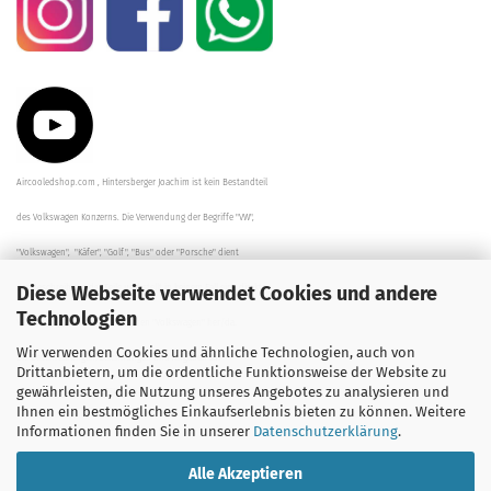
Aircooledshop.com , Hintersberger Joachim ist kein Bestandteil
des Volkswagen Konzerns. Die Verwendung der Begriffe "VW",
"Volkswagen", "Käfer", "Golf", "Bus" oder "Porsche" dient
Diese Webseite verwendet Cookies und andere
der Beschreibung der Teile und stellt in keinem Fall eine direkte
Technologien
Verbindung zu dem Unternehmen "Volkswagen" her/da.
Wir verwenden Cookies und ähnliche Technologien, auch von
Die Beschreibungen, Zeichnungen und Angaben zur
Drittanbietern, um die ordentliche Funktionsweise der Website zu
gewährleisten, die Nutzung unseres Angebotes zu analysieren und
Verwendung sind sorgfältig überprüft worden.
Ihnen ein bestmögliches Einkaufserlebnis bieten zu können. Weitere
Informationen finden Sie in unserer
Datenschutzerklärung
.
Alle Akzeptieren