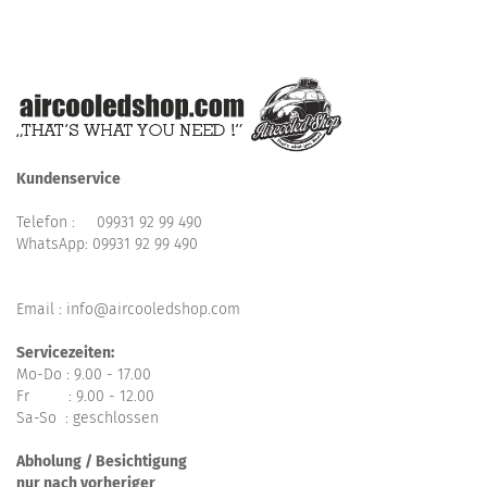
Kundenservice
Telefon :
09931 92 99 490
WhatsApp:
09931 92 99 490
Email : info@aircooledshop.com
Servicezeiten:
Mo-Do : 9.00 - 17.00
Fr : 9.00 - 12.00
Sa-So : geschlossen
Abholung / Besichtigung
nur nach vorheriger