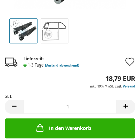
Lieferzeit:
A
1-3 Tage
(Ausland abweichend)
d
18,79 EUR
M
inkl. 19% MwSt. zzgl.
Versand
SET:
SET
In den Warenkorb