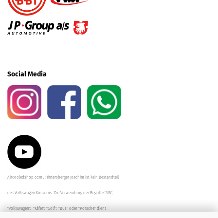
Social Media
Aircooledshop.com , Hintersberger Joachim ist kein Bestandteil
des Volkswagen Konzerns. Die Verwendung der Begriffe "VW",
"Volkswagen", "Käfer", "Golf", "Bus" oder "Porsche" dient