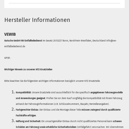
Hersteller Informationen
VEWIB
Gutsche GmbH VW Entfallteiledienst
Im Gesetz 20 53227 Bonn, Nordrhein-Westfalen, Deutschland info@vw-
entfallteiledienst.de
GPSR :
Wichtiger Hinweis zu unseren KFZ-Ersatzteilen
Bitte beachten Sie die folgenden wichtigen Informationen bezüglich unserer KFZ-Ersatzteile:
Kompatibilität:
Unsere Ersatzteile sind ausschließlich für die spezifisch
angegebenen Fahrzeugmodelle
und Anwendungen geeignet
. Prüfen Sie vor dem Kauf sorgfältig die Kompatibilität mit Ihrem Fahrzeug
anhand der Fahrzeuginformationen (z.B. Schlüsselnummern, Baujahr, Herstellerangaben).
Fachgerechter Einbau:
Der Einbau und die Montage dieser Teile
müssen zwingend durch qualifizierte
Fachkräfte erfolgen
.
Haftung und Sicherheit:
Ein unsachgemäßer Einbau durch nicht qualifiziertes Personal kann
schwere
Schäden am Fahrzeug sowie erhebliche Sicherheitsrisiken
(Unfallgefahr) verursachen. Wir übernehmen