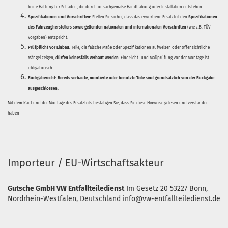
keine Haftung für Schäden, die durch unsachgemäße Handhabung oder Installation entstehen.
Spezifikationen und Vorschriften:
Stellen Sie sicher, dass das erworbene Ersatzteil den
Spezifikationen
des Fahrzeugherstellers sowie geltenden nationalen und internationalen Vorschriften
(wie z.B. TÜV-
Vorgaben) entspricht.
Prüfpflicht vor Einbau:
Teile, die falsche Maße oder Spezifikationen aufweisen oder offensichtliche
Mängel zeigen,
dürfen keinesfalls verbaut werden
. Eine Sicht- und Maßprüfung vor der Montage ist
obligatorisch.
Rückgaberecht:
Bereits verbaute, montierte oder benutzte Teile sind grundsätzlich von der Rückgabe
ausgeschlossen.
Mit dem Kauf und der Montage des Ersatzteils bestätigen Sie, dass Sie diese Hinweise gelesen und verstanden
haben
Importeur / EU-Wirtschaftsakteur
Gutsche GmbH VW Entfallteiledienst
Im Gesetz 20
53227 Bonn,
Nordrhein-Westfalen, Deutschland
info@vw-entfallteiledienst.de