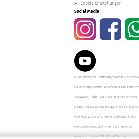
Cookie Einstellungen
Social Media
Aircooledshop.com , Hintersberger Joachim ist kein Besta
des Volkswagen Konzerns. Die Verwendung der Begriffe "V
"Volkswagen", "Käfer", "Golf", "Bus" oder "Porsche" dient
der Beschreibung der Teile und stellt in keinem Fall eine d
Verbindung zu dem Unternehmen "Volkswagen" her/da.
Die Beschreibungen, Zeichnungen und Angaben zur
Verwendung sind sorgfältig überprüft worden.