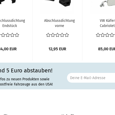
chlussdichtung
Abschlussdichtung
VW Käfer
Endstück
vorne
Cabriolet
rfensterschacht
Seitenfenster VW
8.1967-197
hinten...
Käfer Cabrio...
Aussenspie
Beifahrerseit
14,00 EUR
12,95 EUR
85,00 EU
nd 5 Euro abstauben!
nfos zu neuen Produkten sowie
rostfreie Fahrzeuge aus den USA!