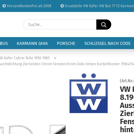
Versandkostenfrei ab 200€
Ersatzteile VW Käfer VW Bus T1 T2 Karman
Sprache auswählen
Suche...
E-Mail
Lieferland
 BUS
KARMANN GHIA
PORSCHE
SCHLÜSSEL NACH CODE
Passwort
»
VW Käfer Cabrio Teile 1950-1985
hachtdichtung Zierleisten Chrom Fensterchrom links hinten Kurbelfenster 1518473
(Art.Nr.
VW 
Konto erstellen
8.19
Passwort vergessen
Aus
Zie
Fen
hin