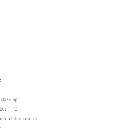
z
ackierung
Bus T1 T2
kaufen Informationen
W