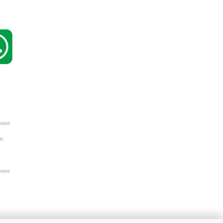
ndteil
W",
irekte