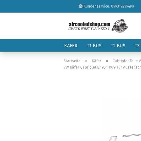
Kundenservice: 099319299490
KÄFER
T1 BUS
T2 BUS
T3
»
»
Startseite
Käfer
Cabriolet Teile 
VW Käfer Cabriolet 8.1964-1979 Tür Aussensc