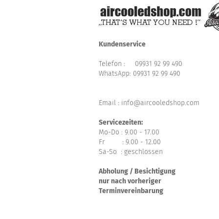
Kundenservice
Telefon :
09931 92 99 490
WhatsApp:
09931 92 99 490
Email : info@aircooledshop.com
Servicezeiten:
Mo-Do : 9.00 - 17.00
Fr : 9.00 - 12.00
Sa-So : geschlossen
Abholung / Besichtigung
nur nach vorheriger
Terminvereinbarung