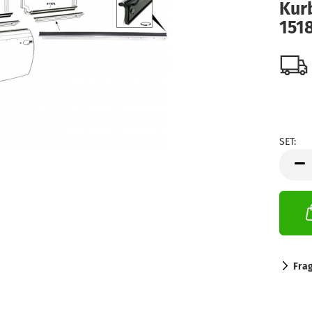
Kur
151
SET:
SET
Fra