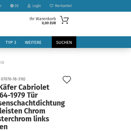
n
DE
Login
Merkzettel
Ihr Warenkorb
0,00 EUR
TYP 3
WEITERE
SUCHEN
45B
Auf
:
07076-18-316
)
Käfer Cabriolet
den
64-1979 Tür
?
Merkzettel
senschachtdichtung
rleisten Chrom
sterchrom links
ten