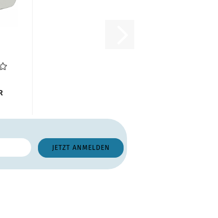
9
gel
e...
R