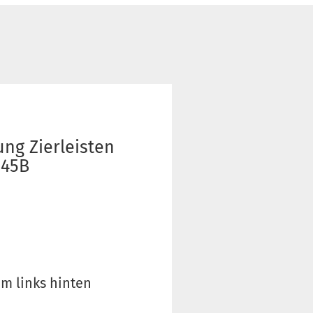
ng Zierleisten
345B
m links hinten