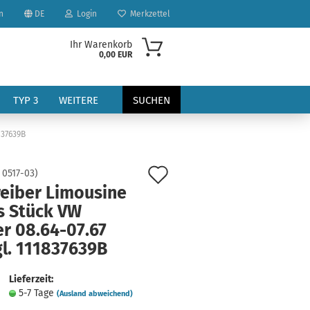
n
DE
Login
Merkzettel
Ihr Warenkorb
0,00 EUR
TYP 3
WEITERE
SUCHEN
837639B
Auf
:
0517-03
)
reiber Limousine
den
s Stück VW
Merkzettel
r 08.64-07.67
?
gl. 111837639B
Lieferzeit:
5-7 Tage
(Ausland abweichend)