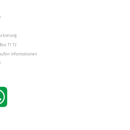
z
ackierung
Bus T1 T2
kaufen Informationen
W