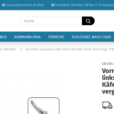
Versandkostenfrei ab 200€
Ersatzteile VW Käfer VW Bus T1 T2 Karman
Sprache auswählen
Suche...
E-Mail
Lieferland
 BUS
KARMANN GHIA
PORSCHE
SCHLÜSSEL NACH CODE
Passwort
»
tür VW Käfer
Vorreiber Limousine links Stück VW Käfer 08.64-07.67 vergl. 111
(Art.Nr.
Vor
link
Konto erstellen
Käfe
Passwort vergessen
ver