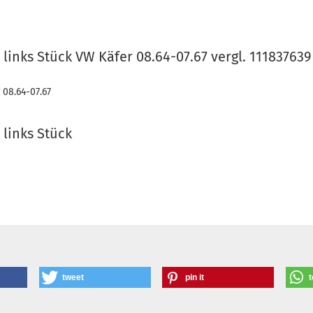
links Stück VW Käfer 08.64-07.67 vergl. 11183763
 08.64-07.67
 links Stück
tweet
pin it
t