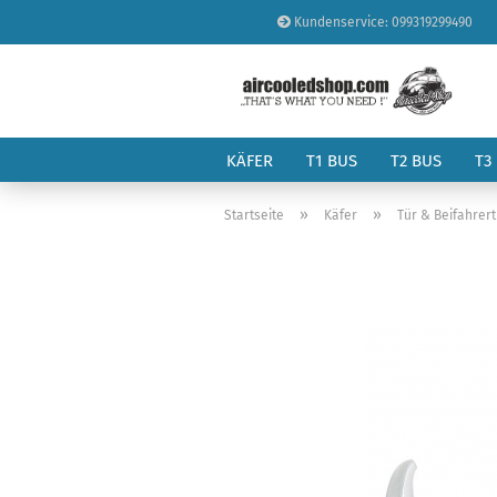
Kundenservice: 099319299490
KÄFER
T1 BUS
T2 BUS
T3
»
»
Startseite
Käfer
Tür & Beifahrer