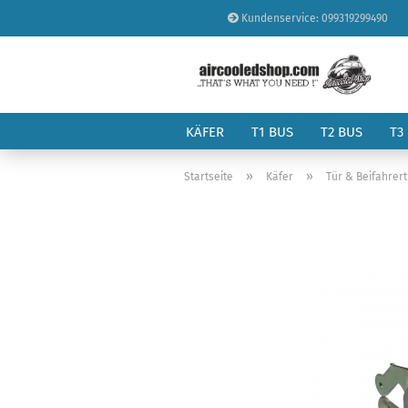
Kundenservice: 099319299490
KÄFER
T1 BUS
T2 BUS
T3
»
»
Startseite
Käfer
Tür & Beifahrer