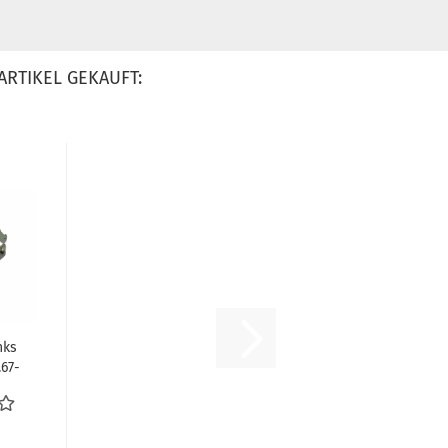
ARTIKEL GEKAUFT:
nks
67-
02
..