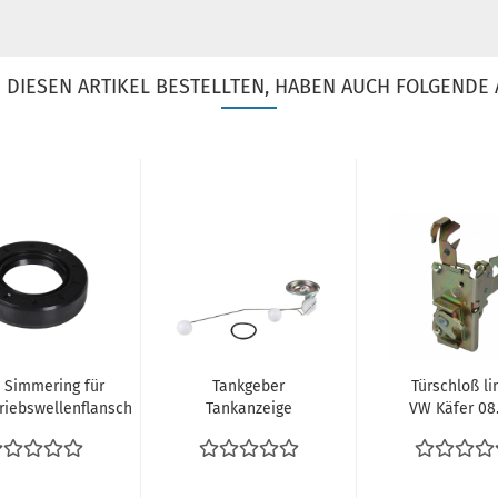
DIESEN ARTIKEL BESTELLTEN, HABEN AUCH FOLGENDE 
Simmering für
Tankgeber
Türschloß li
riebswellenflansch
Tankanzeige
VW Käfer 08.
am Getriebe
Geber
85 auch 13
60x36x15...
Benzintank VW
1303 vergl..
Käfer 1302...