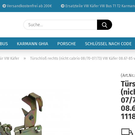
Versandkostenfrei ab 200€
Ersatzteile VW Käfer VW Bus T1 T2 Karman
Sprache auswählen
Suche...
E-Mail
Lieferland
 BUS
KARMANN GHIA
PORSCHE
SCHLÜSSEL NACH CODE
Passwort
»
tür VW Käfer
Türschloß rechts (nicht cabrio 08/70-07/73) VW Käfer 08.67-85 
(Art.Nr.
Türs
(nic
Konto erstellen
07/
Passwort vergessen
08.6
111