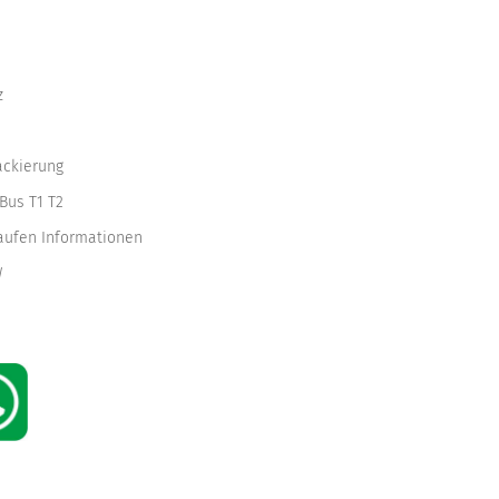
z
ackierung
Bus T1 T2
kaufen Informationen
W