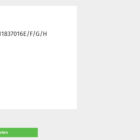
 111837016E/F/G/H
eilen