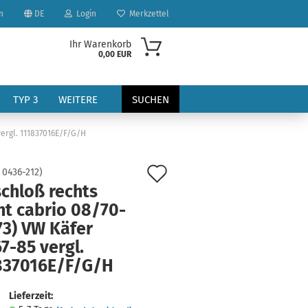
n
DE
Login
Merkzettel
Ihr Warenkorb
0,00 EUR
TYP 3
WEITERE
SUCHEN
vergl. 111837016E/F/G/H
Auf
:
0436-212
)
chloß rechts
den
ht cabrio 08/70-
Merkzettel
73) VW Käfer
?
7-85 vergl.
837016E/F/G/H
Lieferzeit: