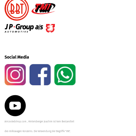
Social Media
Aircooledshop.com , Hintersberger Joachim ist kein Bestandteil
des Volkswagen Konzerns. Die Verwendung der Begriffe "VW",