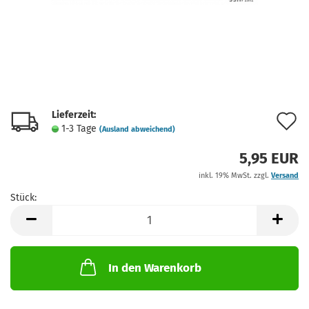
Lieferzeit:
A
1-3 Tage
(Ausland abweichend)
d
5,95 EUR
M
inkl. 19% MwSt. zzgl.
Versand
Stück:
Stück
In den Warenkorb