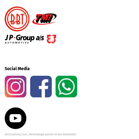
Social Media
Aircooledshop.com , Hintersberger Joachim ist kein Bestandteil