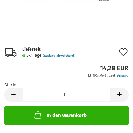
Lieferzeit:
A
5-7 Tage
(Ausland abweichend)
d
14,28 EUR
M
inkl. 19% MwSt. zzgl.
Versand
Stück:
Stück
In den Warenkorb