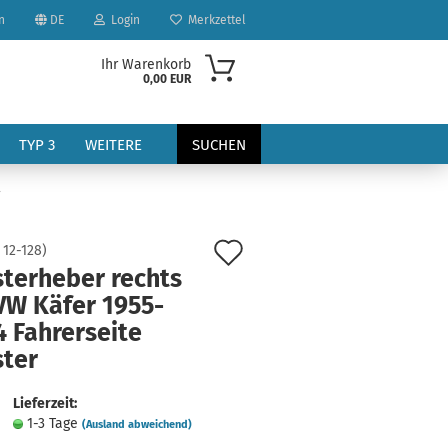
n
DE
Login
Merkzettel
Ihr Warenkorb
0,00 EUR
TYP 3
WEITERE
SUCHEN
r
Auf
:
12-128
)
sterheber rechts
den
VW Käfer 1955-
Merkzettel
 Fahrerseite
?
ster
Lieferzeit:
1-3 Tage
(Ausland abweichend)