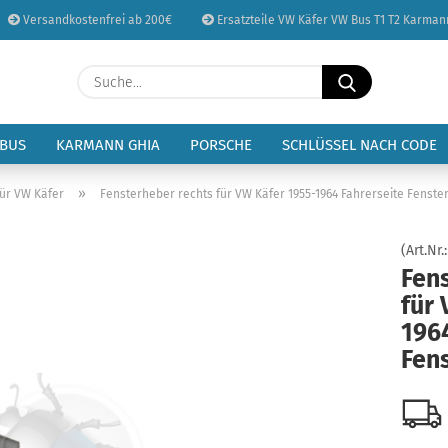
Versandkostenfrei ab 200€
Ersatzteile VW Käfer VW Bus T1 T2 Karman
Sprache auswählen
Suche...
E-Mail
Lieferland
 BUS
KARMANN GHIA
PORSCHE
SCHLÜSSEL NACH CODE
Passwort
»
tür VW Käfer
Fensterheber rechts für VW Käfer 1955-1964 Fahrerseite Fenste
(Art.Nr.
Fen
für 
Konto erstellen
1964
Passwort vergessen
Fen