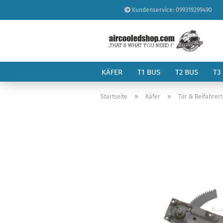
Kundenservice: 099319299490
KÄFER
T1 BUS
T2 BUS
T3
»
»
Startseite
Käfer
Tür & Beifahrer