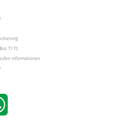
z
ackierung
Bus T1 T2
kaufen Informationen
W