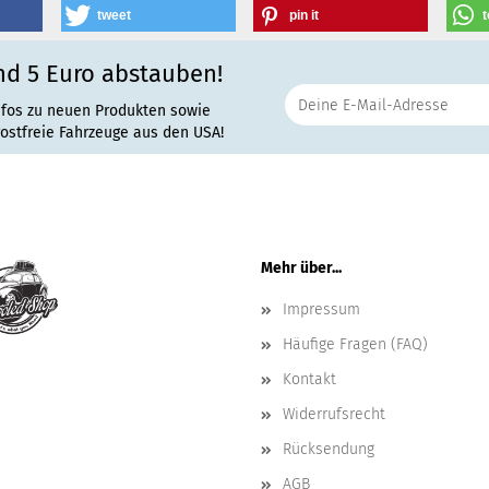
tweet
pin it
t
nd 5 Euro abstauben!
nfos zu neuen Produkten sowie
rostfreie Fahrzeuge aus den USA!
Mehr über...
Impressum
Häufige Fragen (FAQ)
Kontakt
Widerrufsrecht
Rücksendung
AGB