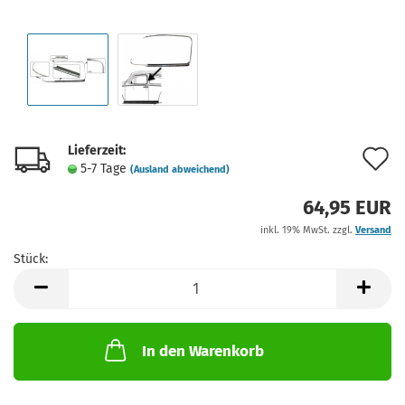
Lieferzeit:
A
5-7 Tage
(Ausland abweichend)
d
64,95 EUR
M
inkl. 19% MwSt. zzgl.
Versand
Stück:
Stück
In den Warenkorb