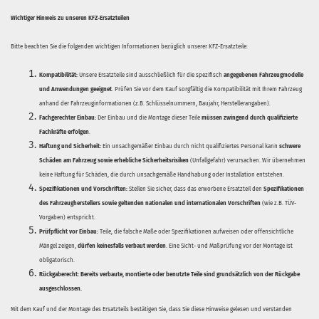
Wichtiger Hinweis zu unseren KFZ-Ersatzteilen
Bitte beachten Sie die folgenden wichtigen Informationen bezüglich unserer KFZ-Ersatzteile:
Kompatibilität:
Unsere Ersatzteile sind ausschließlich für die spezifisch
angegebenen Fahrzeugmodelle
und Anwendungen geeignet
. Prüfen Sie vor dem Kauf sorgfältig die Kompatibilität mit Ihrem Fahrzeug
anhand der Fahrzeuginformationen (z.B. Schlüsselnummern, Baujahr, Herstellerangaben).
Fachgerechter Einbau:
Der Einbau und die Montage dieser Teile
müssen zwingend durch qualifizierte
Fachkräfte erfolgen
.
Haftung und Sicherheit:
Ein unsachgemäßer Einbau durch nicht qualifiziertes Personal kann
schwere
Schäden am Fahrzeug sowie erhebliche Sicherheitsrisiken
(Unfallgefahr) verursachen. Wir übernehmen
keine Haftung für Schäden, die durch unsachgemäße Handhabung oder Installation entstehen.
Spezifikationen und Vorschriften:
Stellen Sie sicher, dass das erworbene Ersatzteil den
Spezifikationen
des Fahrzeugherstellers sowie geltenden nationalen und internationalen Vorschriften
(wie z.B. TÜV-
Vorgaben) entspricht.
Prüfpflicht vor Einbau:
Teile, die falsche Maße oder Spezifikationen aufweisen oder offensichtliche
Mängel zeigen,
dürfen keinesfalls verbaut werden
. Eine Sicht- und Maßprüfung vor der Montage ist
obligatorisch.
Rückgaberecht:
Bereits verbaute, montierte oder benutzte Teile sind grundsätzlich von der Rückgabe
ausgeschlossen.
Mit dem Kauf und der Montage des Ersatzteils bestätigen Sie, dass Sie diese Hinweise gelesen und verstanden