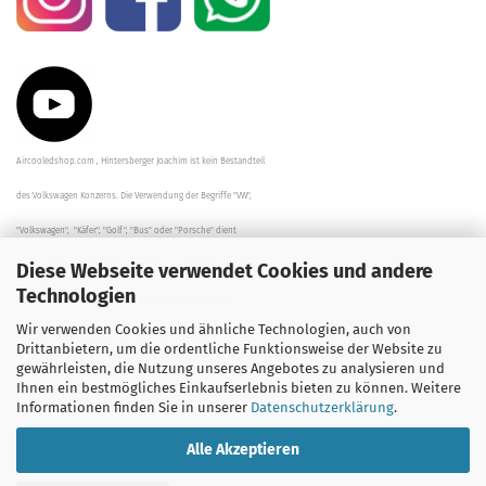
Aircooledshop.com , Hintersberger Joachim ist kein Bestandteil
des Volkswagen Konzerns. Die Verwendung der Begriffe "VW",
"Volkswagen", "Käfer", "Golf", "Bus" oder "Porsche" dient
Diese Webseite verwendet Cookies und andere
der Beschreibung der Teile und stellt in keinem Fall eine direkte
Technologien
Verbindung zu dem Unternehmen "Volkswagen" her/da.
Wir verwenden Cookies und ähnliche Technologien, auch von
Die Beschreibungen, Zeichnungen und Angaben zur
Drittanbietern, um die ordentliche Funktionsweise der Website zu
gewährleisten, die Nutzung unseres Angebotes zu analysieren und
Verwendung sind sorgfältig überprüft worden.
Ihnen ein bestmögliches Einkaufserlebnis bieten zu können. Weitere
Informationen finden Sie in unserer
Datenschutzerklärung
.
Alle Akzeptieren