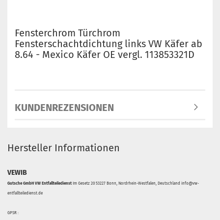
Fensterchrom Türchrom
Fensterschachtdichtung links VW Käfer ab
8.64 - Mexico Käfer OE vergl. 113853321D
KUNDENREZENSIONEN
Hersteller Informationen
VEWIB
Gutsche GmbH VW Entfallteiledienst
Im Gesetz 20 53227 Bonn, Nordrhein-Westfalen, Deutschland info@vw-
entfallteiledienst.de
GPSR :