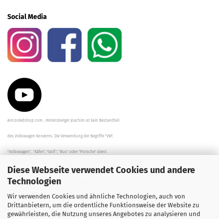
Social Media
Aircooledshop.com , Hintersberger Joachim ist kein Bestandteil
des Volkswagen Konzerns. Die Verwendung der Begriffe "VW",
"Volkswagen", "Käfer", "Golf", "Bus" oder "Porsche" dient
Diese Webseite verwendet Cookies und andere
der Beschreibung der Teile und stellt in keinem Fall eine direkte
Technologien
Verbindung zu dem Unternehmen "Volkswagen" her/da.
Wir verwenden Cookies und ähnliche Technologien, auch von
Die Beschreibungen, Zeichnungen und Angaben zur
Drittanbietern, um die ordentliche Funktionsweise der Website zu
gewährleisten, die Nutzung unseres Angebotes zu analysieren und
Verwendung sind sorgfältig überprüft worden.