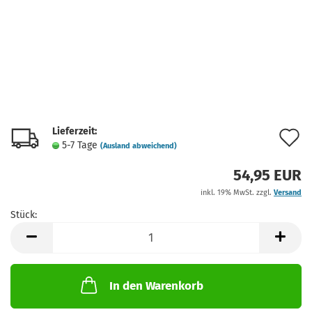
Lieferzeit:
A
5-7 Tage
(Ausland abweichend)
d
54,95 EUR
M
inkl. 19% MwSt. zzgl.
Versand
Stück:
Stück
In den Warenkorb