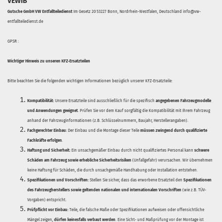
VEWIB
Gutsche GmbH VW Entfallteiledienst
Im Gesetz 20 53227 Bonn, Nordrhein-Westfalen, Deutschland info@vw-
entfallteiledienst.de
GPSR :
Wichtiger Hinweis zu unseren KFZ-Ersatzteilen
Bitte beachten Sie die folgenden wichtigen Informationen bezüglich unserer KFZ-Ersatzteile:
Kompatibilität:
Unsere Ersatzteile sind ausschließlich für die spezifisch
angegebenen Fahrzeugmodelle
und Anwendungen geeignet
. Prüfen Sie vor dem Kauf sorgfältig die Kompatibilität mit Ihrem Fahrzeug
anhand der Fahrzeuginformationen (z.B. Schlüsselnummern, Baujahr, Herstellerangaben).
Fachgerechter Einbau:
Der Einbau und die Montage dieser Teile
müssen zwingend durch qualifizierte
Fachkräfte erfolgen
.
Haftung und Sicherheit:
Ein unsachgemäßer Einbau durch nicht qualifiziertes Personal kann
schwere
Schäden am Fahrzeug sowie erhebliche Sicherheitsrisiken
(Unfallgefahr) verursachen. Wir übernehmen
keine Haftung für Schäden, die durch unsachgemäße Handhabung oder Installation entstehen.
Spezifikationen und Vorschriften:
Stellen Sie sicher, dass das erworbene Ersatzteil den
Spezifikationen
des Fahrzeugherstellers sowie geltenden nationalen und internationalen Vorschriften
(wie z.B. TÜV-
Vorgaben) entspricht.
Prüfpflicht vor Einbau:
Teile, die falsche Maße oder Spezifikationen aufweisen oder offensichtliche
Mängel zeigen,
dürfen keinesfalls verbaut werden
. Eine Sicht- und Maßprüfung vor der Montage ist