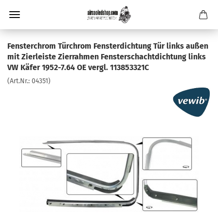
Fensterchrom Türchrom Fensterdichtung Tür links außen
mit Zierleiste Zierrahmen Fensterschachtdichtung links
VW Käfer 1952-7.64 OE vergl. 113853321C
(Art.Nr.:
04351
)