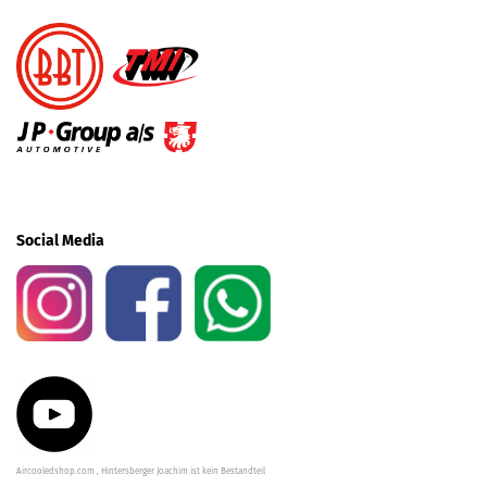
Social Media
Aircooledshop.com , Hintersberger Joachim ist kein Bestandteil