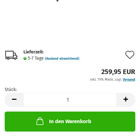
Lieferzeit:
A
5-7 Tage
(Ausland abweichend)
d
259,95 EUR
M
inkl. 19% MwSt. zzgl.
Versand
Stück:
Stück
In den Warenkorb