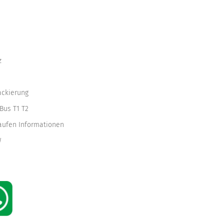
z
ackierung
Bus T1 T2
kaufen Informationen
W