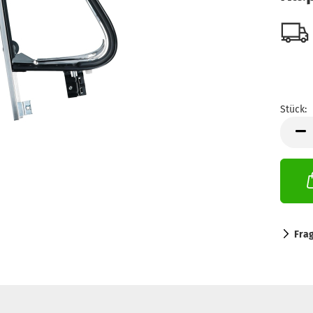
Stück:
Stück
Fra