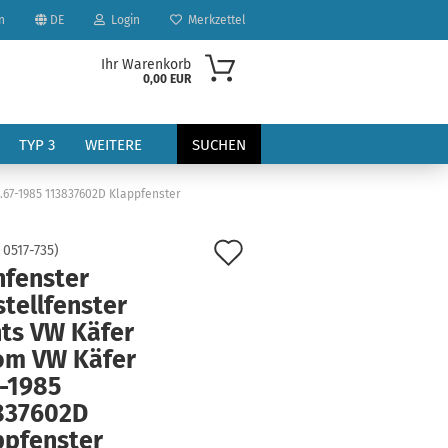
n
DE
Login
Merkzettel
Ihr Warenkorb
0,00 EUR
TYP 3
WEITERE
SUCHEN
.67-1985 113837602D Klappfenster
Auf
:
0517-735
)
hfenster
den
tellfenster
Merkzettel
hts VW Käfer
?
om VW Käfer
7-1985
837602D
ppfenster