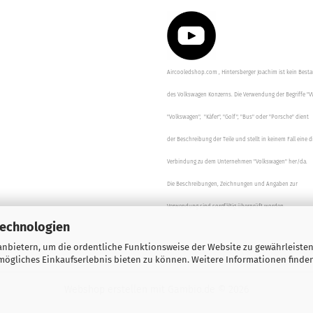
Aircooledshop.com , Hintersberger Joachim ist kein Besta
des Volkswagen Konzerns. Die Verwendung der Begriffe "V
"Volkswagen", "Käfer", "Golf", "Bus" oder "Porsche" dient
der Beschreibung der Teile und stellt in keinem Fall eine d
Verbindung zu dem Unternehmen "Volkswagen" her/da.
Die Beschreibungen, Zeichnungen und Angaben zur
Verwendung sind sorgfältig überprüft worden.
Technologien
nbietern, um die ordentliche Funktionsweise der Website zu gewährleisten
ögliches Einkaufserlebnis bieten zu können. Weitere Informationen finden
Webshop erstellen
mit Gambio.de © 2026