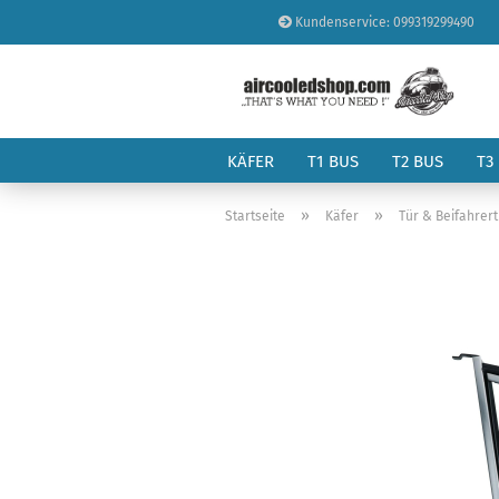
Kundenservice: 099319299490
KÄFER
T1 BUS
T2 BUS
T3
»
»
Startseite
Käfer
Tür & Beifahrer