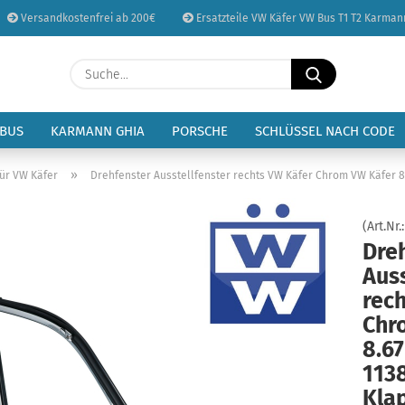
Versandkostenfrei ab 200€
Ersatzteile VW Käfer VW Bus T1 T2 Karman
Sprache auswählen
Suche...
E-Mail
Lieferland
 BUS
KARMANN GHIA
PORSCHE
SCHLÜSSEL NACH CODE
Passwort
»
tür VW Käfer
Drehfenster Ausstellfenster rechts VW Käfer Chrom VW Käfer 8
(Art.Nr.
Dre
Auss
Konto erstellen
rec
Passwort vergessen
Chr
8.6
113
Kla