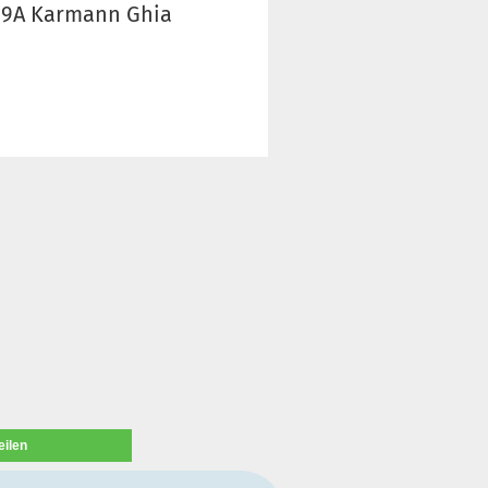
019A Karmann Ghia
eilen