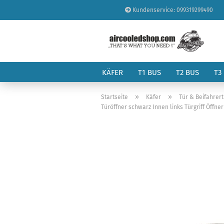
Kundenservice: 099319299490
KÄFER
T1 BUS
T2 BUS
T3
»
»
Startseite
Käfer
Tür & Beifahrer
Türöffner schwarz Innen links Türgriff Öffn