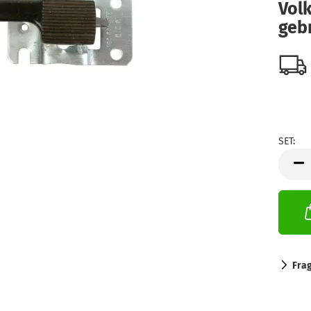
Vol
geb
SET:
SET
Fra