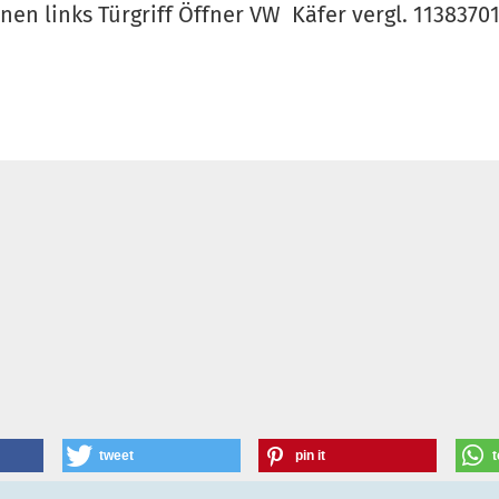
nnen links Türgriff Öffner VW Käfer vergl. 113837
tweet
pin it
t