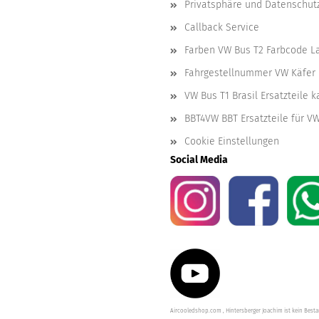
Privatsphäre und Datenschut
Callback Service
Farben VW Bus T2 Farbcode L
Fahrgestellnummer VW Käfer 
VW Bus T1 Brasil Ersatzteile 
BBT4VW BBT Ersatzteile für V
Cookie Einstellungen
Social Media
Aircooledshop.com , Hintersberger Joachim ist kein Besta