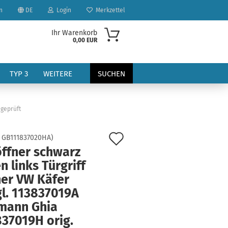
n
DE
Login
Merkzettel
Ihr Warenkorb
0,00 EUR
TYP 3
WEITERE
SUCHEN
 geprüft
Auf
:
GB111837020HA
)
öffner schwarz
den
n links Türgriff
?
Merkzettel
ner VW Käfer
gl. 113837019A
mann Ghia
837019H orig.