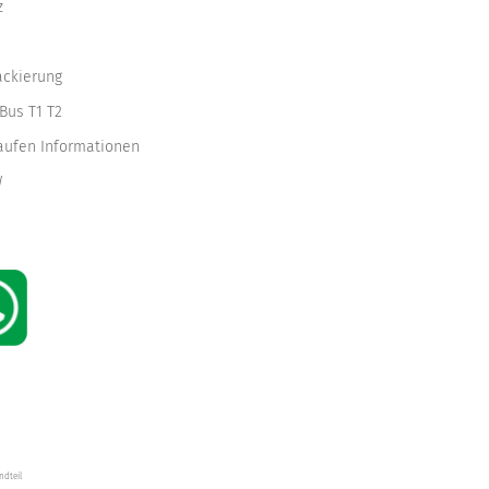
z
ackierung
Bus T1 T2
kaufen Informationen
W
ndteil