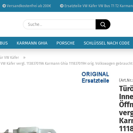
Versandkostenfrei ab 200€
Ersatzteile VW Käfer VW Bus T1 T2 Karman
Sprache auswählen
Suche...
E-Mail
Lieferland
 BUS
KARMANN GHIA
PORSCHE
SCHLÜSSEL NACH CODE
Passwort
»
tür VW Käfer
er VW Käfer vergl. 113837019A Karmann Ghia 111837019H orig. Volkswagen gebraucht
(Art.Nr.
Tür
Konto erstellen
Inne
Passwort vergessen
Öff
ver
Kar
111