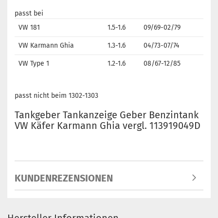
passt bei
VW 181
1.5-1.6
09/69-02/79
VW Karmann Ghia
1.3-1.6
04/73-07/74
VW Type 1
1.2-1.6
08/67-12/85
passt nicht beim 1302-1303
Tankgeber Tankanzeige Geber Benzintank
VW Käfer Karmann Ghia vergl. 113919049D
KUNDENREZENSIONEN