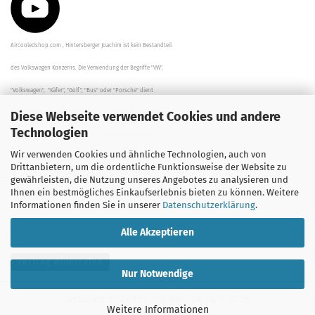
Aircooledshop.com , Hintersberger Joachim ist kein Bestandteil
des Volkswagen Konzerns. Die Verwendung der Begriffe "VW",
"Volkswagen", "Käfer", "Golf", "Bus" oder "Porsche" dient
Diese Webseite verwendet Cookies und andere
der Beschreibung der Teile und stellt in keinem Fall eine direkte
Technologien
Verbindung zu dem Unternehmen "Volkswagen" her/da.
Wir verwenden Cookies und ähnliche Technologien, auch von
Die Beschreibungen, Zeichnungen und Angaben zur
Drittanbietern, um die ordentliche Funktionsweise der Website zu
gewährleisten, die Nutzung unseres Angebotes zu analysieren und
Verwendung sind sorgfältig überprüft worden.
Ihnen ein bestmögliches Einkaufserlebnis bieten zu können. Weitere
Informationen finden Sie in unserer
Datenschutzerklärung
.
Alle Akzeptieren
Vertrag widerrufen
Nur Notwendige
Webshop erstellen
mit Gambio.de © 2026
Weitere Informationen