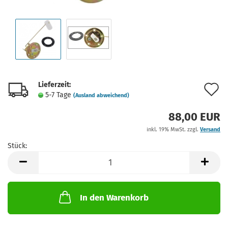
Lieferzeit:
A
5-7 Tage
(Ausland abweichend)
d
88,00 EUR
M
inkl. 19% MwSt. zzgl.
Versand
Stück:
Stück
In den Warenkorb