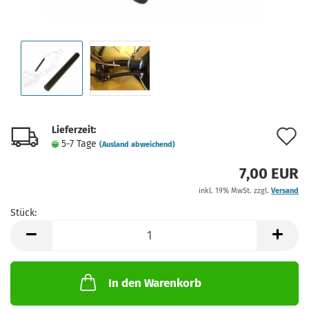
Lieferzeit:
A
5-7 Tage
(Ausland abweichend)
d
7,00 EUR
M
inkl. 19% MwSt. zzgl.
Versand
Stück:
Stück
In den Warenkorb