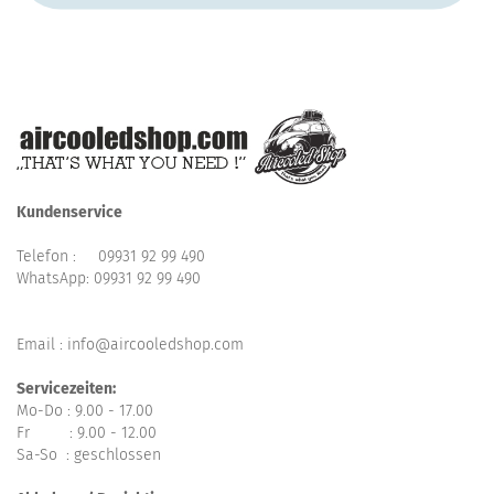
Kundenservice
Telefon :
09931 92 99 490
WhatsApp:
09931 92 99 490
Email : info@aircooledshop.com
Servicezeiten:
Mo-Do : 9.00 - 17.00
Fr : 9.00 - 12.00
Sa-So : geschlossen