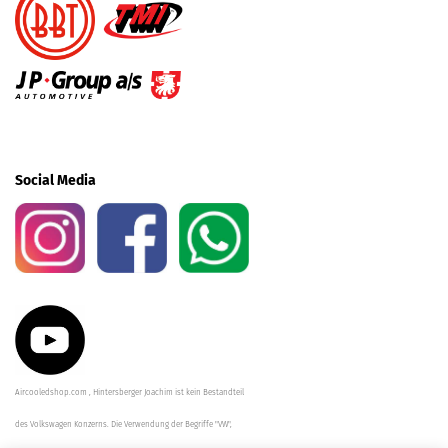
Social Media
Aircooledshop.com , Hintersberger Joachim ist kein Bestandteil
des Volkswagen Konzerns. Die Verwendung der Begriffe "VW",