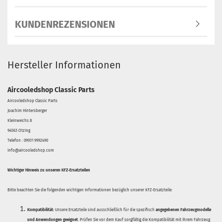
KUNDENREZENSIONEN
Hersteller Informationen
Aircooledshop Classic Parts
Aircooledshop Classic Parts
Joachim Hintersberger
Kleinweichs 8
94563 Otzing
Telefon : 09931 9992490
info@aircooledshop.com
Wichtiger Hinweis zu unseren KFZ-Ersatzteilen
Bitte beachten Sie die folgenden wichtigen Informationen bezüglich unserer KFZ-Ersatzteile:
Kompatibilität:
Unsere Ersatzteile sind ausschließlich für die spezifisch
angegebenen Fahrzeugmodelle
und Anwendungen geeignet
. Prüfen Sie vor dem Kauf sorgfältig die Kompatibilität mit Ihrem Fahrzeug