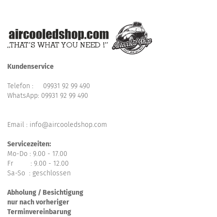
Kundenservice
Telefon :
09931 92 99 490
WhatsApp:
09931 92 99 490
Email : info@aircooledshop.com
Servicezeiten:
Mo-Do : 9.00 - 17.00
Fr : 9.00 - 12.00
Sa-So : geschlossen
Abholung / Besichtigung
nur nach vorheriger
Terminvereinbarung