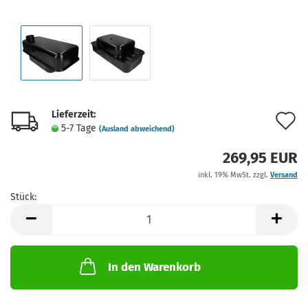
Lieferzeit:
A
5-7 Tage
(Ausland abweichend)
d
269,95 EUR
M
inkl. 19% MwSt. zzgl.
Versand
Stück:
Stück
In den Warenkorb