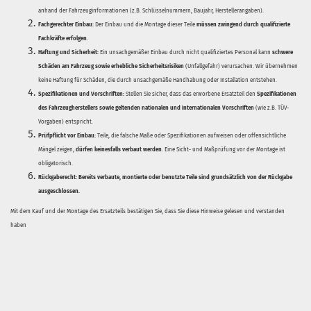
anhand der Fahrzeuginformationen (z.B. Schlüsselnummern, Baujahr, Herstellerangaben).
Fachgerechter Einbau:
Der Einbau und die Montage dieser Teile
müssen zwingend durch qualifizierte
Fachkräfte erfolgen
.
Haftung und Sicherheit:
Ein unsachgemäßer Einbau durch nicht qualifiziertes Personal kann
schwere
Schäden am Fahrzeug sowie erhebliche Sicherheitsrisiken
(Unfallgefahr) verursachen. Wir übernehmen
keine Haftung für Schäden, die durch unsachgemäße Handhabung oder Installation entstehen.
Spezifikationen und Vorschriften:
Stellen Sie sicher, dass das erworbene Ersatzteil den
Spezifikationen
des Fahrzeugherstellers sowie geltenden nationalen und internationalen Vorschriften
(wie z.B. TÜV-
Vorgaben) entspricht.
Prüfpflicht vor Einbau:
Teile, die falsche Maße oder Spezifikationen aufweisen oder offensichtliche
Mängel zeigen,
dürfen keinesfalls verbaut werden
. Eine Sicht- und Maßprüfung vor der Montage ist
obligatorisch.
Rückgaberecht:
Bereits verbaute, montierte oder benutzte Teile sind grundsätzlich von der Rückgabe
ausgeschlossen.
Mit dem Kauf und der Montage des Ersatzteils bestätigen Sie, dass Sie diese Hinweise gelesen und verstanden
haben