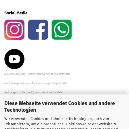
Social Media
Aircooledshop.com , Hintersberger Joachim ist kein Bestandteil
des Volkswagen Konzerns. Die Verwendung der Begriffe "VW",
"Volkswagen", "Käfer", "Golf", "Bus" oder "Porsche" dient
Diese Webseite verwendet Cookies und andere
der Beschreibung der Teile und stellt in keinem Fall eine direkte
Technologien
Verbindung zu dem Unternehmen "Volkswagen" her/da.
Wir verwenden Cookies und ähnliche Technologien, auch von
Die Beschreibungen, Zeichnungen und Angaben zur
Drittanbietern, um die ordentliche Funktionsweise der Website zu