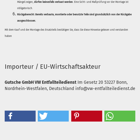
Mängel zeigen,
dürfen keinesfalls verbaut werden
. Eine Sicht- und Maßprüfung vor der Montage ist
obligatorisch.
Rückgaberecht:
Bereits verbaute, montierte oder benutzte Teile sind grundsätzlich von der Rückgabe
ausgeschlossen.
Mit dem Kauf und der Montage des Ersatzteils bestätigen Sie, dass Sie diese Hinweise gelesen und verstanden
haben
Importeur / EU-Wirtschaftsakteur
Gutsche GmbH VW Entfallteiledienst
Im Gesetz 20
53227 Bonn,
Nordrhein-Westfalen, Deutschland
info@vw-entfallteiledienst.de