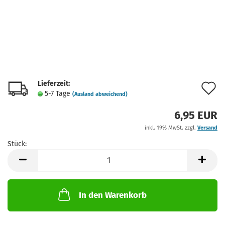
Lieferzeit:
A
5-7 Tage
(Ausland abweichend)
d
6,95 EUR
M
inkl. 19% MwSt. zzgl.
Versand
Stück:
Stück
In den Warenkorb