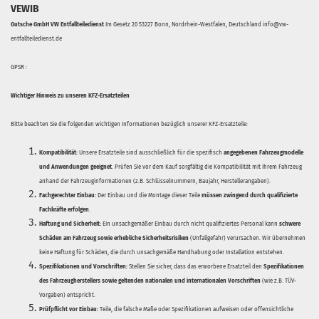
VEWIB
Gutsche GmbH VW Entfallteiledienst
Im Gesetz 20 53227 Bonn, Nordrhein-Westfalen, Deutschland info@vw-
entfallteiledienst.de
GPSR :
Wichtiger Hinweis zu unseren KFZ-Ersatzteilen
Bitte beachten Sie die folgenden wichtigen Informationen bezüglich unserer KFZ-Ersatzteile:
Kompatibilität:
Unsere Ersatzteile sind ausschließlich für die spezifisch
angegebenen Fahrzeugmodelle
und Anwendungen geeignet
. Prüfen Sie vor dem Kauf sorgfältig die Kompatibilität mit Ihrem Fahrzeug
anhand der Fahrzeuginformationen (z.B. Schlüsselnummern, Baujahr, Herstellerangaben).
Fachgerechter Einbau:
Der Einbau und die Montage dieser Teile
müssen zwingend durch qualifizierte
Fachkräfte erfolgen
.
Haftung und Sicherheit:
Ein unsachgemäßer Einbau durch nicht qualifiziertes Personal kann
schwere
Schäden am Fahrzeug sowie erhebliche Sicherheitsrisiken
(Unfallgefahr) verursachen. Wir übernehmen
keine Haftung für Schäden, die durch unsachgemäße Handhabung oder Installation entstehen.
Spezifikationen und Vorschriften:
Stellen Sie sicher, dass das erworbene Ersatzteil den
Spezifikationen
des Fahrzeugherstellers sowie geltenden nationalen und internationalen Vorschriften
(wie z.B. TÜV-
Vorgaben) entspricht.
Prüfpflicht vor Einbau:
Teile, die falsche Maße oder Spezifikationen aufweisen oder offensichtliche