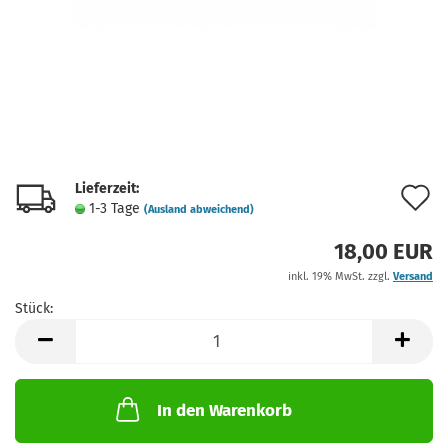
Lieferzeit:
A
1-3 Tage
(Ausland abweichend)
d
18,00 EUR
M
inkl. 19% MwSt. zzgl.
Versand
Stück:
Stück
In den Warenkorb