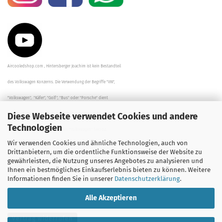
Aircooledshop.com , Hintersberger Joachim ist kein Bestandteil
des Volkswagen Konzerns. Die Verwendung der Begriffe "VW",
"Volkswagen", "Käfer", "Golf", "Bus" oder "Porsche" dient
Diese Webseite verwendet Cookies und andere
der Beschreibung der Teile und stellt in keinem Fall eine direkte
Technologien
Verbindung zu dem Unternehmen "Volkswagen" her/da.
Wir verwenden Cookies und ähnliche Technologien, auch von
Die Beschreibungen, Zeichnungen und Angaben zur
Drittanbietern, um die ordentliche Funktionsweise der Website zu
gewährleisten, die Nutzung unseres Angebotes zu analysieren und
Verwendung sind sorgfältig überprüft worden.
Ihnen ein bestmögliches Einkaufserlebnis bieten zu können. Weitere
Informationen finden Sie in unserer
Datenschutzerklärung
.
Alle Akzeptieren
Vertrag widerrufen