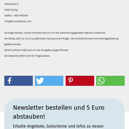
Kleinweichs 8
94563 Otzing
Telefon : 09931 9992490
info@aircooledshop.com
Wichtiger Hinweis: Unsere Produkte sind nur für den bestimmungsgemäßen Gebrauch bestimmt.
Der Einbau darf nur durch qualifiziertes Fachpersonal erfolgen. Die Produkte können ohne Montageanleitung
geliefert werden.
Bereits verbaute Teile sind von der Rückgabe ausgeschlossen.
Der Verkäufer haftet nicht für Folgeschäden.
Newsletter bestellen und 5 Euro
abstauben!
Erhalte Angebote, Gutscheine und Infos zu neuen