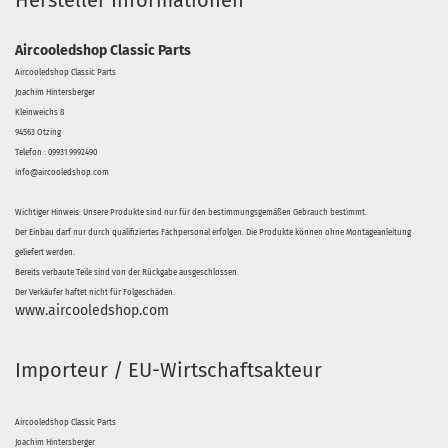
Hersteller Informationen
Aircooledshop Classic Parts
Aircooledshop Classic Parts
Joachim Hintersberger
Kleinweichs 8
94563 Otzing
Telefon : 09931 9992490
info@aircooledshop.com
Wichtiger Hinweis: Unsere Produkte sind nur für den bestimmungsgemäßen Gebrauch bestimmt.
Der Einbau darf nur durch qualifiziertes Fachpersonal erfolgen. Die Produkte können ohne Montageanleitung
geliefert werden.
Bereits verbaute Teile sind von der Rückgabe ausgeschlossen.
Der Verkäufer haftet nicht für Folgeschäden.
www.aircooledshop.com
Importeur / EU-Wirtschaftsakteur
Aircooledshop Classic Parts
Joachim Hintersberger