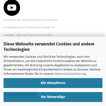
Aircooledshop.com , Hintersberger Joachim ist kein Bestandteil
des Volkswagen Konzerns. Die Verwendung der Begriffe "VW",
"Volkswagen", "Käfer", "Golf", "Bus" oder "Porsche" dient
Diese Webseite verwendet Cookies und andere
der Beschreibung der Teile und stellt in keinem Fall eine direkte
Technologien
Verbindung zu dem Unternehmen "Volkswagen" her/da.
Wir verwenden Cookies und ähnliche Technologien, auch von
Die Beschreibungen, Zeichnungen und Angaben zur
Drittanbietern, um die ordentliche Funktionsweise der Website zu
gewährleisten, die Nutzung unseres Angebotes zu analysieren und
Verwendung sind sorgfältig überprüft worden.
Ihnen ein bestmögliches Einkaufserlebnis bieten zu können. Weitere
Informationen finden Sie in unserer
Datenschutzerklärung
.
Alle Akzeptieren
Vertrag widerrufen
Nur Notwendige
Webshop erstellen
mit Gambio.de © 2026