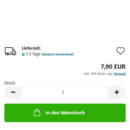
Lieferzeit:
A
1-3 Tage
(Ausland abweichend)
d
7,90 EUR
M
inkl. 19% MwSt. zzgl.
Versand
Stück:
Stück
In den Warenkorb