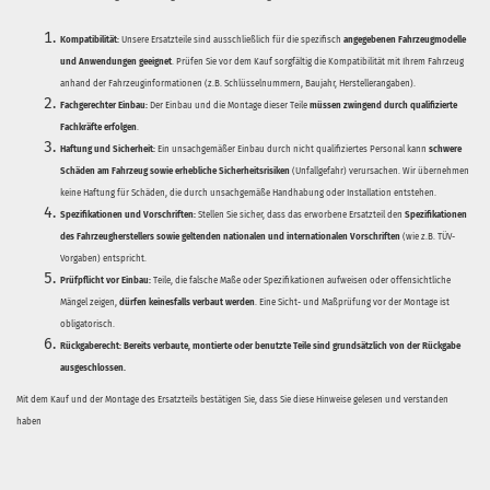
Kompatibilität:
Unsere Ersatzteile sind ausschließlich für die spezifisch
angegebenen Fahrzeugmodelle
und Anwendungen geeignet
. Prüfen Sie vor dem Kauf sorgfältig die Kompatibilität mit Ihrem Fahrzeug
anhand der Fahrzeuginformationen (z.B. Schlüsselnummern, Baujahr, Herstellerangaben).
Fachgerechter Einbau:
Der Einbau und die Montage dieser Teile
müssen zwingend durch qualifizierte
Fachkräfte erfolgen
.
Haftung und Sicherheit:
Ein unsachgemäßer Einbau durch nicht qualifiziertes Personal kann
schwere
Schäden am Fahrzeug sowie erhebliche Sicherheitsrisiken
(Unfallgefahr) verursachen. Wir übernehmen
keine Haftung für Schäden, die durch unsachgemäße Handhabung oder Installation entstehen.
Spezifikationen und Vorschriften:
Stellen Sie sicher, dass das erworbene Ersatzteil den
Spezifikationen
des Fahrzeugherstellers sowie geltenden nationalen und internationalen Vorschriften
(wie z.B. TÜV-
Vorgaben) entspricht.
Prüfpflicht vor Einbau:
Teile, die falsche Maße oder Spezifikationen aufweisen oder offensichtliche
Mängel zeigen,
dürfen keinesfalls verbaut werden
. Eine Sicht- und Maßprüfung vor der Montage ist
obligatorisch.
Rückgaberecht:
Bereits verbaute, montierte oder benutzte Teile sind grundsätzlich von der Rückgabe
ausgeschlossen.
Mit dem Kauf und der Montage des Ersatzteils bestätigen Sie, dass Sie diese Hinweise gelesen und verstanden
haben