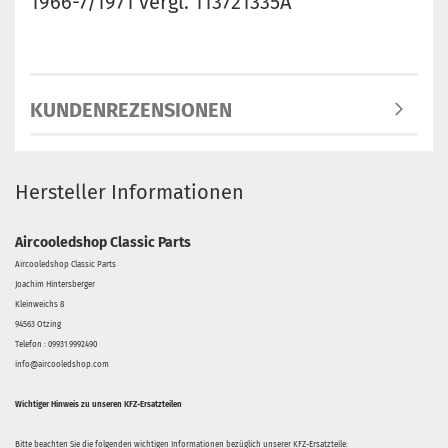
1966-7/1971 vergl. 113721335A
KUNDENREZENSIONEN
Hersteller Informationen
Aircooledshop Classic Parts
Aircooledshop Classic Parts
Joachim Hintersberger
Kleinweichs 8
94563 Otzing
Telefon : 09931 9992490
info@aircooledshop.com
Wichtiger Hinweis zu unseren KFZ-Ersatzteilen
Bitte beachten Sie die folgenden wichtigen Informationen bezüglich unserer KFZ-Ersatzteile: