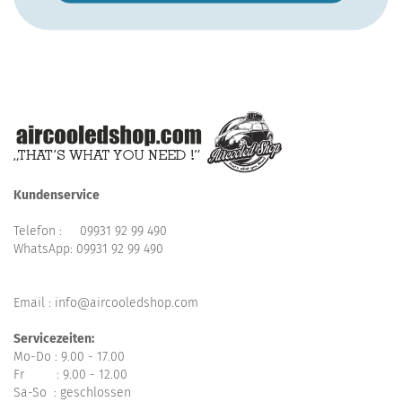
Kundenservice
Telefon :
09931 92 99 490
WhatsApp:
09931 92 99 490
Email : info@aircooledshop.com
Servicezeiten:
Mo-Do : 9.00 - 17.00
Fr : 9.00 - 12.00
Sa-So : geschlossen