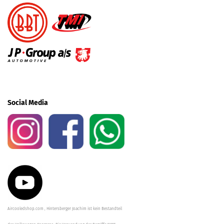
Social Media
Aircooledshop.com , Hintersberger Joachim ist kein Bestandteil