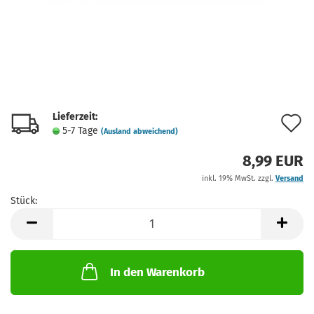
Lieferzeit:
A
5-7 Tage
(Ausland abweichend)
d
8,99 EUR
M
inkl. 19% MwSt. zzgl.
Versand
Stück:
Stück
In den Warenkorb