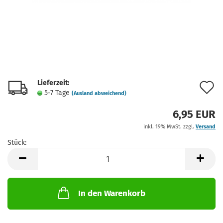
Lieferzeit:
A
5-7 Tage
(Ausland abweichend)
d
6,95 EUR
M
inkl. 19% MwSt. zzgl.
Versand
Stück:
Stück
In den Warenkorb