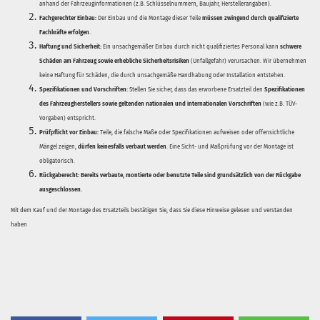
anhand der Fahrzeuginformationen (z.B. Schlüsselnummern, Baujahr, Herstellerangaben).
Fachgerechter Einbau:
Der Einbau und die Montage dieser Teile
müssen zwingend durch qualifizierte
Fachkräfte erfolgen
.
Haftung und Sicherheit:
Ein unsachgemäßer Einbau durch nicht qualifiziertes Personal kann
schwere
Schäden am Fahrzeug sowie erhebliche Sicherheitsrisiken
(Unfallgefahr) verursachen. Wir übernehmen
keine Haftung für Schäden, die durch unsachgemäße Handhabung oder Installation entstehen.
Spezifikationen und Vorschriften:
Stellen Sie sicher, dass das erworbene Ersatzteil den
Spezifikationen
des Fahrzeugherstellers sowie geltenden nationalen und internationalen Vorschriften
(wie z.B. TÜV-
Vorgaben) entspricht.
Prüfpflicht vor Einbau:
Teile, die falsche Maße oder Spezifikationen aufweisen oder offensichtliche
Mängel zeigen,
dürfen keinesfalls verbaut werden
. Eine Sicht- und Maßprüfung vor der Montage ist
obligatorisch.
Rückgaberecht:
Bereits verbaute, montierte oder benutzte Teile sind grundsätzlich von der Rückgabe
ausgeschlossen.
Mit dem Kauf und der Montage des Ersatzteils bestätigen Sie, dass Sie diese Hinweise gelesen und verstanden
haben