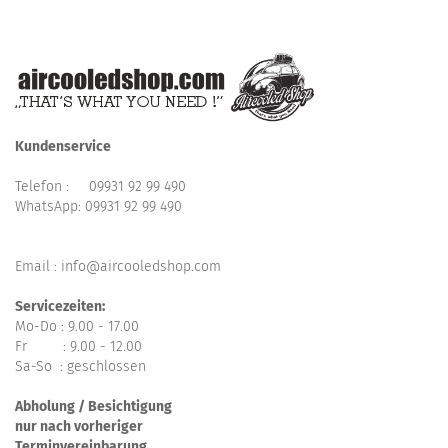
Kundenservice
Telefon :
09931 92 99 490
WhatsApp:
09931 92 99 490
Email : info@aircooledshop.com
Servicezeiten:
Mo-Do : 9.00 - 17.00
Fr : 9.00 - 12.00
Sa-So : geschlossen
Abholung / Besichtigung
nur nach vorheriger
Terminvereinbarung