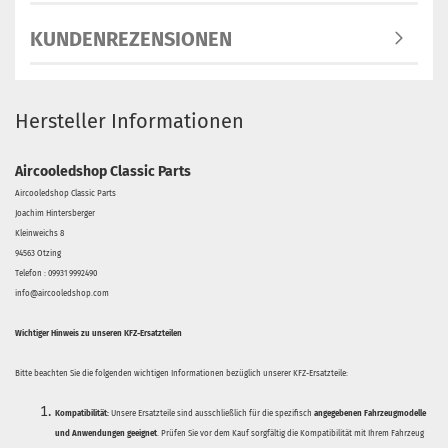
KUNDENREZENSIONEN
Hersteller Informationen
Aircooledshop Classic Parts
Aircooledshop Classic Parts
Joachim Hintersberger
Kleinweichs 8
94563 Otzing
Telefon : 09931 9992490
info@aircooledshop.com
Wichtiger Hinweis zu unseren KFZ-Ersatzteilen
Bitte beachten Sie die folgenden wichtigen Informationen bezüglich unserer KFZ-Ersatzteile:
Kompatibilität:
Unsere Ersatzteile sind ausschließlich für die spezifisch
angegebenen Fahrzeugmodelle
und Anwendungen geeignet
. Prüfen Sie vor dem Kauf sorgfältig die Kompatibilität mit Ihrem Fahrzeug