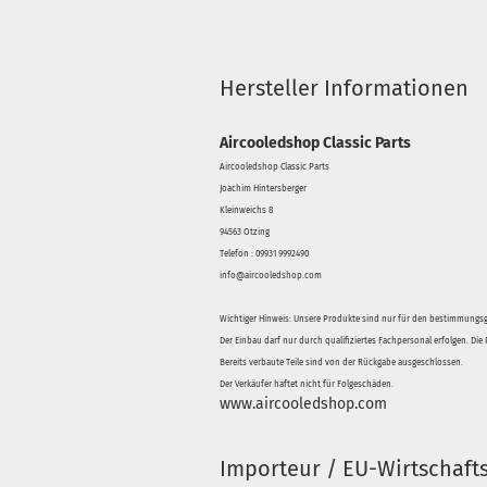
Hersteller Informationen
Aircooledshop Classic Parts
Aircooledshop Classic Parts
Joachim Hintersberger
Kleinweichs 8
94563 Otzing
Telefon : 09931 9992490
info@aircooledshop.com
Wichtiger Hinweis: Unsere Produkte sind nur für den bestimmung
Der Einbau darf nur durch qualifiziertes Fachpersonal erfolgen. Di
Bereits verbaute Teile sind von der Rückgabe ausgeschlossen.
Der Verkäufer haftet nicht für Folgeschäden.
www.aircooledshop.com
Importeur / EU-Wirtschaft