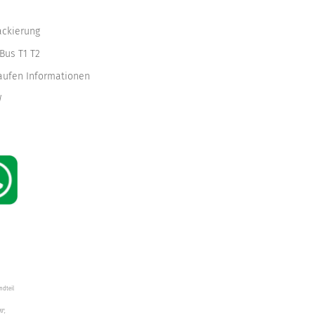
ackierung
Bus T1 T2
kaufen Informationen
W
ndteil
W",