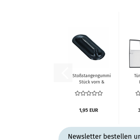
Stoßstangengummi
Tü
Stück vorn &
hinten VW
Tü
Karmann Ghia...
(
1,95 EUR
Newsletter bestellen u