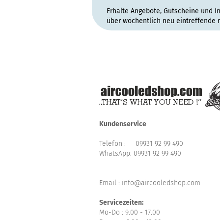
Erhalte Angebote, Gutscheine und I
über wöchentlich neu eintreffende 
Kundenservice
Telefon :
09931 92 99 490
WhatsApp:
09931 92 99 490
Email : info@aircooledshop.com
Servicezeiten:
Mo-Do : 9.00 - 17.00