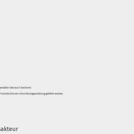
sgemäßen Gebrauch bestimmt.
e Produkte können ohne Montageanleitung geliefert werden.
sakteur