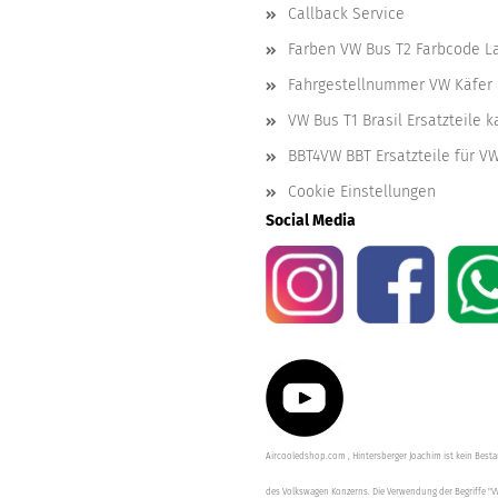
Callback Service
Farben VW Bus T2 Farbcode L
Fahrgestellnummer VW Käfer 
VW Bus T1 Brasil Ersatzteile 
BBT4VW BBT Ersatzteile für V
Cookie Einstellungen
Social Media
Aircooledshop.com , Hintersberger Joachim ist kein Besta
des Volkswagen Konzerns. Die Verwendung der Begriffe "V