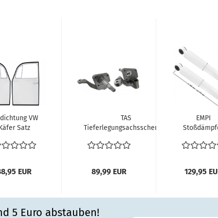
rdichtung VW
TAS
EMPI
Käfer Satz
Tieferlegungsachsschenkel
Stoßdämpf
rdichtungen
Bundbolzenachse VW
weiß Öl
links und...
Käfer...
Dämpfer 
Käfer vorn
und...
38,95 EUR
89,99 EUR
129,95 E
nd 5 Euro abstauben!