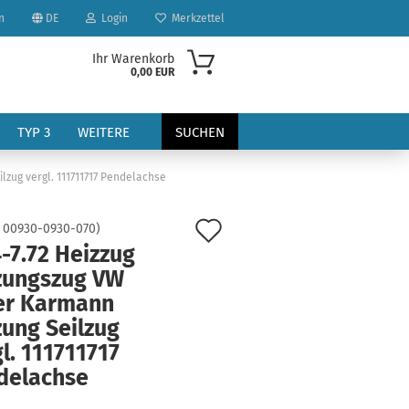
n
DE
Login
Merkzettel
Ihr Warenkorb
0,00 EUR
TYP 3
WEITERE
SUCHEN
lzug vergl. 111711717 Pendelachse
Auf
:
00930-0930-070
)
-7.72 Heizzug
den
zungszug VW
Merkzettel
er Karmann
?
zung Seilzug
l. 111711717
delachse