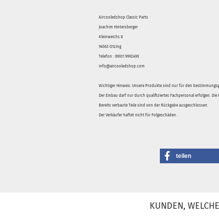
Aircooledshop Classic Parts
Joachim Hintersberger
Kleinweichs 8
94563 Otzing
Telefon : 09931 9992490
info@aircooledshop.com
Wichtiger Hinweis: Unsere Produkte sind nur für den bestimmung
Der Einbau darf nur durch qualifiziertes Fachpersonal erfolgen. Di
Bereits verbaute Teile sind von der Rückgabe ausgeschlossen.
Der Verkäufer haftet nicht für Folgeschäden.
teilen
KUNDEN, WELCHE 