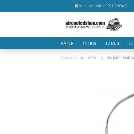
Kundenservice: 099319299490
KÄFER
T1 BUS
T2 BUS
T3
»
»
Startseite
Käfer
VW Käfer Seilzü