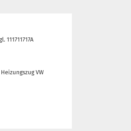
l. 111711717A
g Heizungszug VW