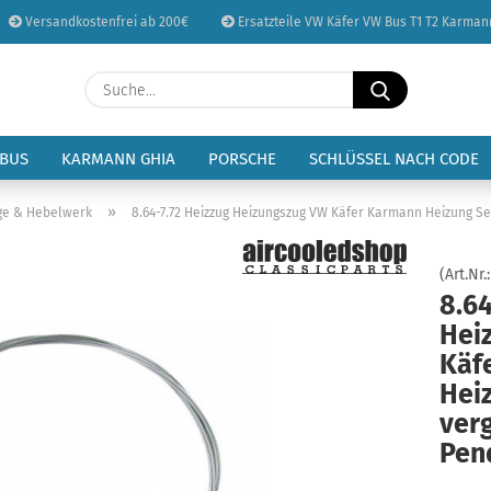
Versandkostenfrei ab 200€
Ersatzteile VW Käfer VW Bus T1 T2 Karman
Sprache auswählen
Suche...
E-Mail
Lieferland
 BUS
KARMANN GHIA
PORSCHE
SCHLÜSSEL NACH CODE
Passwort
»
ge & Hebelwerk
8.64-7.72 Heizzug Heizungszug VW Käfer Karmann Heizung Sei
(Art.Nr.
8.64
Hei
Konto erstellen
Käf
Passwort vergessen
Hei
verg
Pen