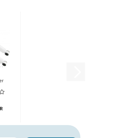
er
VW
e
UR