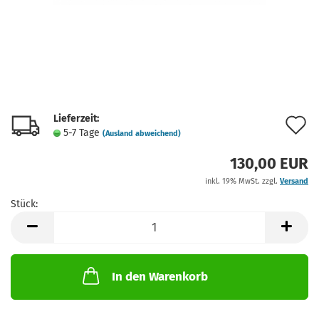
Lieferzeit:
A
5-7 Tage
(Ausland abweichend)
d
130,00 EUR
M
inkl. 19% MwSt. zzgl.
Versand
Stück:
Stück
In den Warenkorb