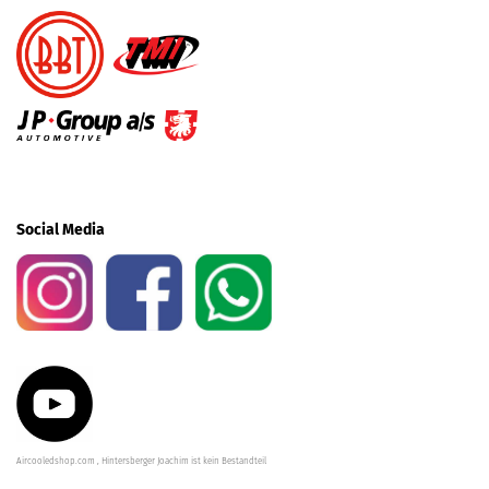
Social Media
Aircooledshop.com , Hintersberger Joachim ist kein Bestandteil