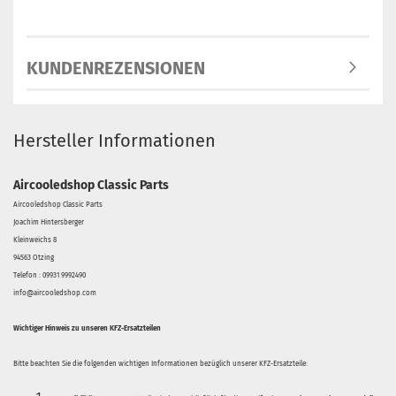
KUNDENREZENSIONEN
Hersteller Informationen
Aircooledshop Classic Parts
Aircooledshop Classic Parts
Joachim Hintersberger
Kleinweichs 8
94563 Otzing
Telefon : 09931 9992490
info@aircooledshop.com
Wichtiger Hinweis zu unseren KFZ-Ersatzteilen
Bitte beachten Sie die folgenden wichtigen Informationen bezüglich unserer KFZ-Ersatzteile: