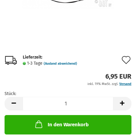
Lieferzeit:
A
1-3 Tage
(Ausland abweichend)
d
6,95 EUR
M
inkl. 19% MwSt. zzgl.
Versand
Stück:
Stück
In den Warenkorb