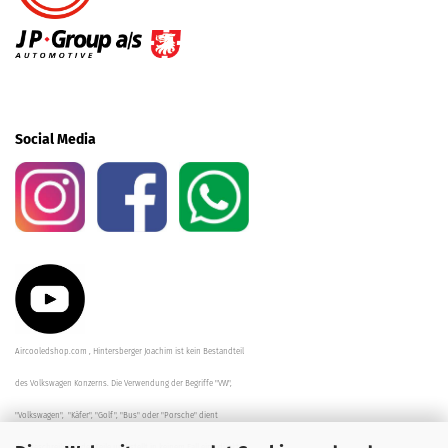
Social Media
Aircooledshop.com , Hintersberger Joachim ist kein Bestandteil
des Volkswagen Konzerns. Die Verwendung der Begriffe "VW",
"Volkswagen", "Käfer", "Golf", "Bus" oder "Porsche" dient
der Beschreibung der Teile und stellt in keinem Fall eine direkte