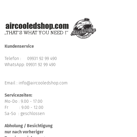
Kundenservice
Telefon :
09931 92 99 490
WhatsApp:
09931 92 99 490
Email : info@aircooledshop.com
Servicezeiten:
Mo-Do : 9.00 - 17.00
Fr : 9.00 - 12.00
Sa-So : geschlossen
Abholung / Besichtigung
nur nach vorheriger