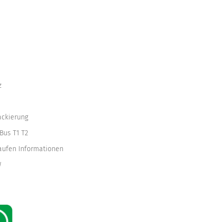
z
ackierung
Bus T1 T2
kaufen Informationen
W