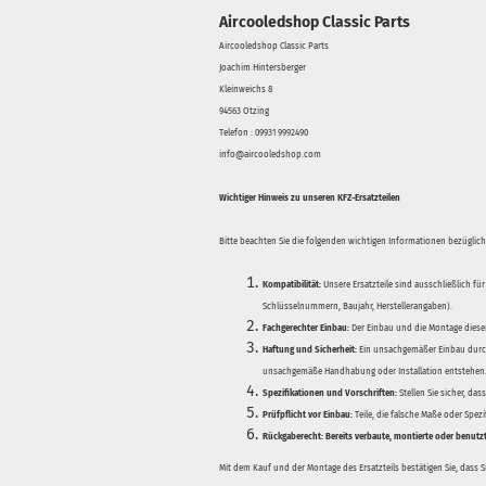
Aircooledshop Classic Parts
Aircooledshop Classic Parts
Joachim Hintersberger
Kleinweichs 8
94563 Otzing
Telefon : 09931 9992490
info@aircooledshop.com
Wichtiger Hinweis zu unseren KFZ-Ersatzteilen
Bitte beachten Sie die folgenden wichtigen Informationen bezüglich 
Kompatibilität:
Unsere Ersatzteile sind ausschließlich für
Schlüsselnummern, Baujahr, Herstellerangaben).
Fachgerechter Einbau:
Der Einbau und die Montage dieser
Haftung und Sicherheit:
Ein unsachgemäßer Einbau durch
unsachgemäße Handhabung oder Installation entstehen
Spezifikationen und Vorschriften:
Stellen Sie sicher, da
Prüfpflicht vor Einbau:
Teile, die falsche Maße oder Spez
Rückgaberecht:
Bereits verbaute, montierte oder benutz
Mit dem Kauf und der Montage des Ersatzteils bestätigen Sie, dass 