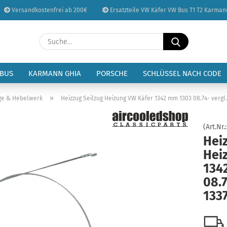
Versandkostenfrei ab 200€
Ersatzteile VW Käfer VW Bus T1 T2 Karman
Sprache auswählen
Suche...
E-Mail
Lieferland
 BUS
KARMANN GHIA
PORSCHE
SCHLÜSSEL NACH CODE
Passwort
»
ge & Hebelwerk
Heizzug Seilzug Heizung VW Käfer 1342 mm 1303 08.74- vergl.
(Art.Nr.
Heiz
Hei
Konto erstellen
134
Passwort vergessen
08.7
133