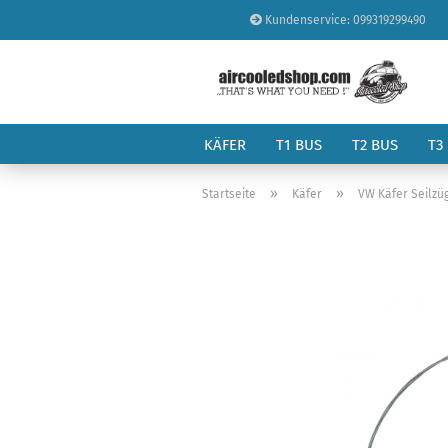
Kundenservice: 099319299490
KÄFER
T1 BUS
T2 BUS
T3
»
»
Startseite
Käfer
VW Käfer Seilzü