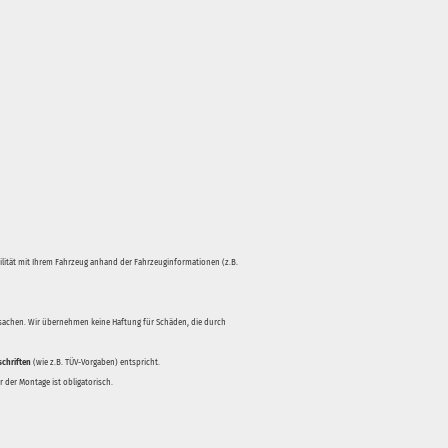
bilität mit Ihrem Fahrzeug anhand der Fahrzeuginformationen (z.B.
rsachen. Wir übernehmen keine Haftung für Schäden, die durch
schriften
(wie z.B. TÜV-Vorgaben) entspricht.
 der Montage ist obligatorisch.