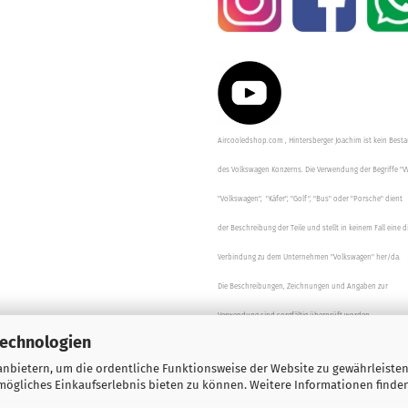
Aircooledshop.com , Hintersberger Joachim ist kein Besta
des Volkswagen Konzerns. Die Verwendung der Begriffe "V
"Volkswagen", "Käfer", "Golf", "Bus" oder "Porsche" dient
der Beschreibung der Teile und stellt in keinem Fall eine d
Verbindung zu dem Unternehmen "Volkswagen" her/da.
Die Beschreibungen, Zeichnungen und Angaben zur
Verwendung sind sorgfältig überprüft worden.
Technologien
nbietern, um die ordentliche Funktionsweise der Website zu gewährleisten
ögliches Einkaufserlebnis bieten zu können. Weitere Informationen finden