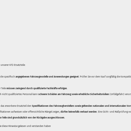
unserer KFZ-Ersatzteile:
 die spezifisch
angegebenen Fahrzeugmodelle und Anwendungen geeignet
. Prüfen Sie vor dem Kauf sorgfältig die Kompati
 Teile
müssen zwingend durch qualifizierte Fachkräfte erfolgen
.
 nicht qualifiziertes Personal kann
schwere Schäden am Fahrzeug sowie erhebliche Sicherheitsrisiken
(Unfallgefahr) veru
.
ss das erworbene Ersatzteil den
Spezifikationen des Fahrzeugherstellers sowie geltenden nationalen und internationalen Vor
ifikationen aufweisen oder offensichtliche Mängel zeigen,
dürfen keinesfalls verbaut werden
. Eine Sicht- und Maßprüfung vor
te Teile sind grundsätzlich von der Rückgabe ausgeschlossen.
Sie diese Hinweise gelesen und verstanden haben