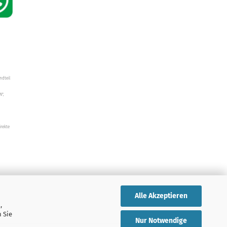
ndteil
W",
irekte
Alle Akzeptieren
,
 Sie
Nur Notwendige