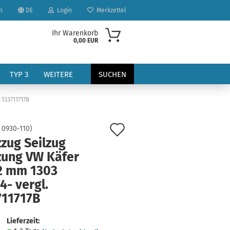
n
DE
Login
Merkzettel
Ihr Warenkorb
0,00 EUR
TYP 3
WEITERE
SUCHEN
 133711717B
Auf
:
0930-110
)
zug Seilzug
den
zung VW Käfer
Merkzettel
2 mm 1303
?
4- vergl.
711717B
Lieferzeit: