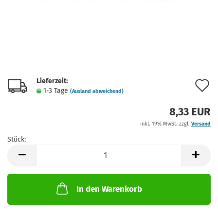
Lieferzeit:
A
1-3 Tage
(Ausland abweichend)
d
8,33 EUR
M
inkl. 19% MwSt. zzgl.
Versand
Stück:
Stück
In den Warenkorb