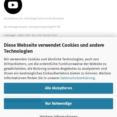
Aircooledshop.com , Hintersberger Joachim ist kein Bestandteil
des Volkswagen Konzerns. Die Verwendung der Begriffe "VW",
"Volkswagen", "Käfer", "Golf", "Bus" oder "Porsche" dient
Diese Webseite verwendet Cookies und andere
der Beschreibung der Teile und stellt in keinem Fall eine direkte
Technologien
Verbindung zu dem Unternehmen "Volkswagen" her/da.
Wir verwenden Cookies und ähnliche Technologien, auch von
Die Beschreibungen, Zeichnungen und Angaben zur
Drittanbietern, um die ordentliche Funktionsweise der Website zu
gewährleisten, die Nutzung unseres Angebotes zu analysieren und
Verwendung sind sorgfältig überprüft worden.
Ihnen ein bestmögliches Einkaufserlebnis bieten zu können. Weitere
Informationen finden Sie in unserer
Datenschutzerklärung
.
Alle Akzeptieren
Vertrag widerrufen
Nur Notwendige
Webshop erstellen
mit Gambio.de © 2026
Weitere Informationen