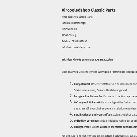
Aircooledshop Classic Parts
Aircooledshop Classic Parts
Joachim Hintersberger
Kleinweichs 8
94563 Otzing
Telefon : 09931 9992490
info@aircooledshop.com
Wichtiger Hinweis zu unseren KFZ-Ersatzteilen
Bitte beachten Sie die folgenden wichtigen Informationen bezüglich 
Kompatibilität:
Unsere Ersatzteile sind ausschließlich für
Schlüsselnummern, Baujahr, Herstellerangaben).
Fachgerechter Einbau:
Der Einbau und die Montage dieser
Haftung und Sicherheit:
Ein unsachgemäßer Einbau durch
unsachgemäße Handhabung oder Installation entstehen
Spezifikationen und Vorschriften:
Stellen Sie sicher, da
Prüfpflicht vor Einbau:
Teile, die falsche Maße oder Spez
Rückgaberecht:
Bereits verbaute, montierte oder benutz
Mit dem Kauf und der Montage des Ersatzteils bestätigen Sie, dass 