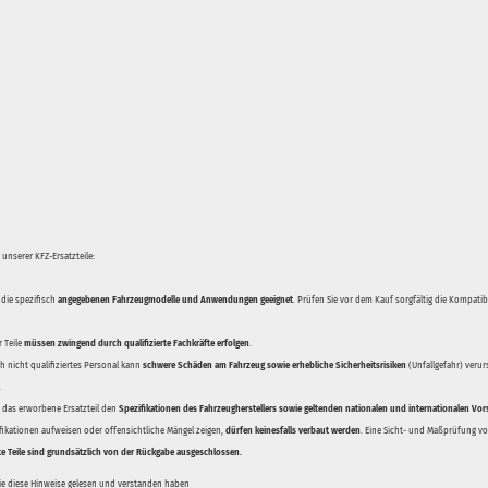
unserer KFZ-Ersatzteile:
 die spezifisch
angegebenen Fahrzeugmodelle und Anwendungen geeignet
. Prüfen Sie vor dem Kauf sorgfältig die Kompati
 Teile
müssen zwingend durch qualifizierte Fachkräfte erfolgen
.
 nicht qualifiziertes Personal kann
schwere Schäden am Fahrzeug sowie erhebliche Sicherheitsrisiken
(Unfallgefahr) veru
.
ss das erworbene Ersatzteil den
Spezifikationen des Fahrzeugherstellers sowie geltenden nationalen und internationalen Vor
ifikationen aufweisen oder offensichtliche Mängel zeigen,
dürfen keinesfalls verbaut werden
. Eine Sicht- und Maßprüfung vor
te Teile sind grundsätzlich von der Rückgabe ausgeschlossen.
Sie diese Hinweise gelesen und verstanden haben