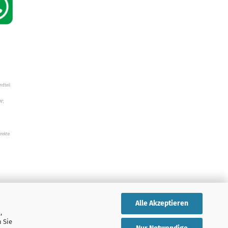
ndteil
W",
irekte
Alle Akzeptieren
,
 Sie