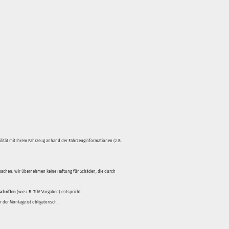
bilität mit Ihrem Fahrzeug anhand der Fahrzeuginformationen (z.B.
rsachen. Wir übernehmen keine Haftung für Schäden, die durch
schriften
(wie z.B. TÜV-Vorgaben) entspricht.
 der Montage ist obligatorisch.