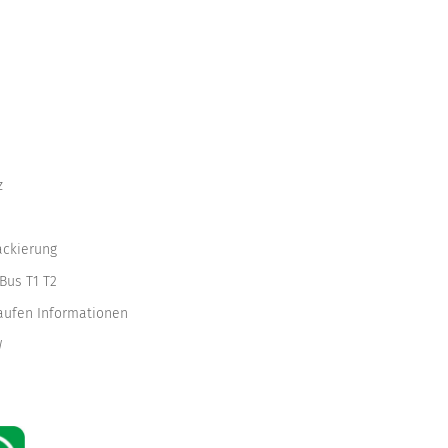
z
ackierung
Bus T1 T2
kaufen Informationen
W