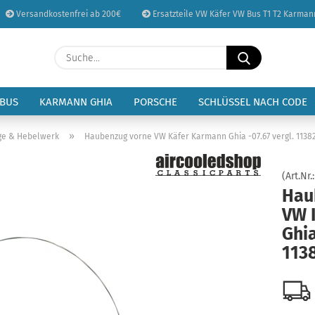
Versandkostenfrei ab 200€
Ersatzteile VW Käfer VW Bus T1 T2 Karman
Sprache auswählen
Suche...
E-Mail
Lieferland
 BUS
KARMANN GHIA
PORSCHE
SCHLÜSSEL NACH CODE
Passwort
»
ge & Hebelwerk
Haubenzug vorne VW Käfer Karmann Ghia -07.67 vergl. 1138
(Art.Nr.
Hau
VW 
Konto erstellen
Ghia
Passwort vergessen
113