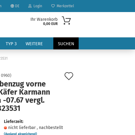
n
DE
Login
Merkzettel
Ihr Warenkorb
0,00 EUR
TYP 3
WEITERE
SUCHEN
23531
Auf
:
0960
)
benzug vorne
den
Käfer Karmann
Merkzettel
 -07.67 vergl.
?
823531
Lieferzeit:
nicht lieferbar , nachbestellt
(Ausland abweichend)