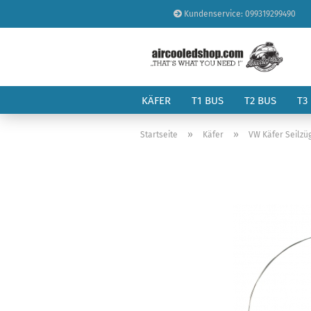
Kundenservice: 099319299490
KÄFER
T1 BUS
T2 BUS
T3
»
»
Startseite
Käfer
VW Käfer Seilzü