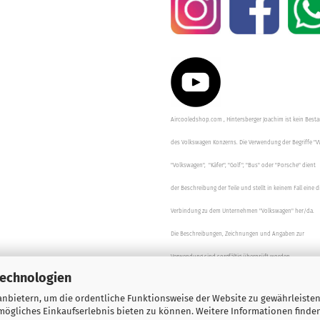
Aircooledshop.com , Hintersberger Joachim ist kein Besta
des Volkswagen Konzerns. Die Verwendung der Begriffe "V
"Volkswagen", "Käfer", "Golf", "Bus" oder "Porsche" dient
der Beschreibung der Teile und stellt in keinem Fall eine d
Verbindung zu dem Unternehmen "Volkswagen" her/da.
Die Beschreibungen, Zeichnungen und Angaben zur
Verwendung sind sorgfältig überprüft worden.
Technologien
nbietern, um die ordentliche Funktionsweise der Website zu gewährleisten
ögliches Einkaufserlebnis bieten zu können. Weitere Informationen finden