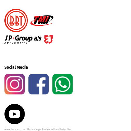
Social Media
Aircooledshop.com , Hintersberger Joachim ist kein Bestandteil