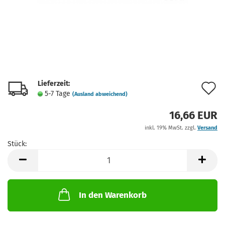
Lieferzeit:
A
5-7 Tage
(Ausland abweichend)
d
16,66 EUR
M
inkl. 19% MwSt. zzgl.
Versand
Stück:
Stück
In den Warenkorb