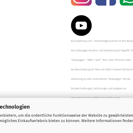
Aircooledshop.com , Hintersberger Joachim ist kein Besta
des Volkswagen Konzerns. Die Verwendung der Begriffe "V
"Volkswagen", "Käfer", "Golf", "Bus" oder "Porsche" dient
der Beschreibung der Teile und stellt in keinem Fall eine d
Verbindung zu dem Unternehmen "Volkswagen" her/da.
Die Beschreibungen, Zeichnungen und Angaben zur
Verwendung sind sorgfältig überprüft worden.
Technologien
nbietern, um die ordentliche Funktionsweise der Website zu gewährleisten
ögliches Einkaufserlebnis bieten zu können. Weitere Informationen finden