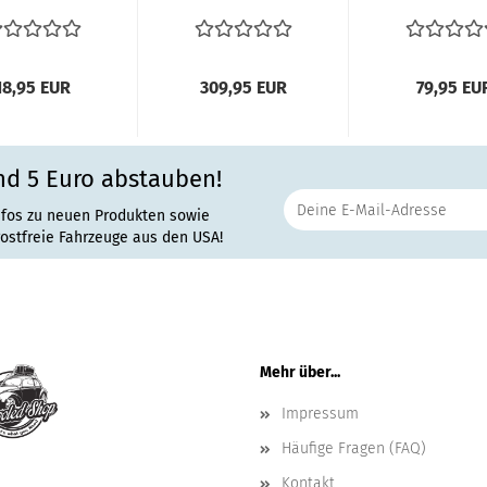
Kurbel
VW Käfer &
1303 Zierlei
nsteröffner
Käfer
an der
Innen...
Cabriolet...
Karosse...
18,95 EUR
309,95 EUR
79,95 EU
nd 5 Euro abstauben!
nfos zu neuen Produkten sowie
rostfreie Fahrzeuge aus den USA!
Mehr über...
Impressum
Häufige Fragen (FAQ)
Kontakt