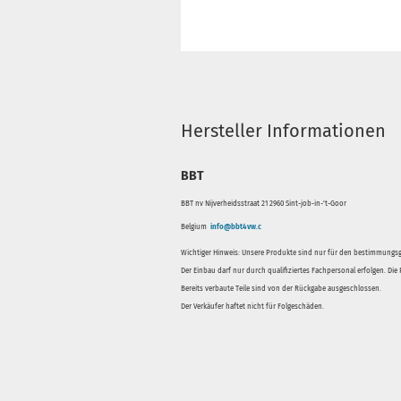
Hersteller Informationen
BBT
BBT nv Nijverheidsstraat 21 2960 Sint-job-in-'t-Goor
Belgium
info@bbt4vw.c
Wichtiger Hinweis: Unsere Produkte sind nur für den bestimmung
Der Einbau darf nur durch qualifiziertes Fachpersonal erfolgen. Di
Bereits verbaute Teile sind von der Rückgabe ausgeschlossen.
Der Verkäufer haftet nicht für Folgeschäden.