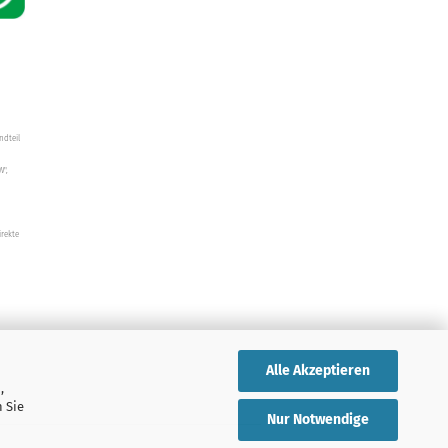
ndteil
W",
irekte
Alle Akzeptieren
,
 Sie
Nur Notwendige