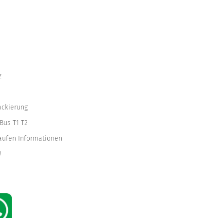
z
ackierung
Bus T1 T2
kaufen Informationen
W