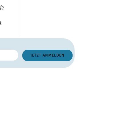
sten
R