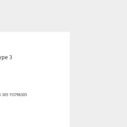
ype 3
 305 113798305