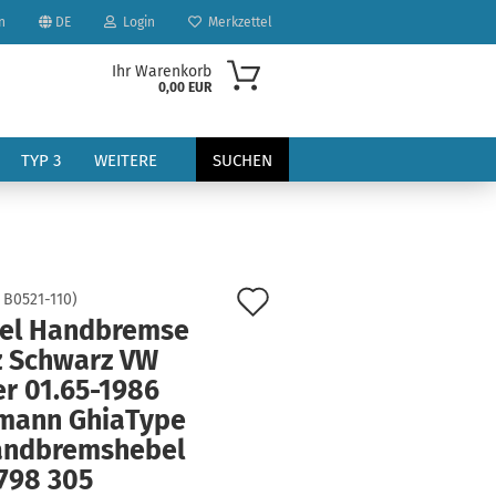
n
DE
Login
Merkzettel
Ihr Warenkorb
0,00 EUR
TYP 3
WEITERE
SUCHEN
Auf
:
B0521-110
)
el Handbremse
den
z Schwarz VW
?
Merkzettel
er 01.65-1986
mann GhiaType
andbremshebel
 798 305