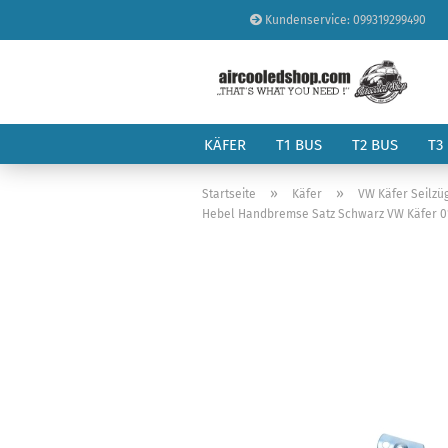
Kundenservice: 099319299490
KÄFER
T1 BUS
T2 BUS
T3
»
»
Startseite
Käfer
VW Käfer Seilzü
Hebel Handbremse Satz Schwarz VW Käfer 01