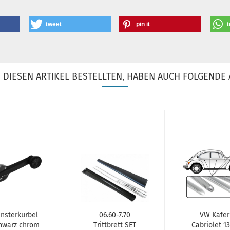
tweet
pin it
t
DIESEN ARTIKEL BESTELLTEN, HABEN AUCH FOLGENDE 
nsterkurbel
06.60-7.70
VW Käfer
hwarz chrom
Trittbrett SET
Cabriolet 1