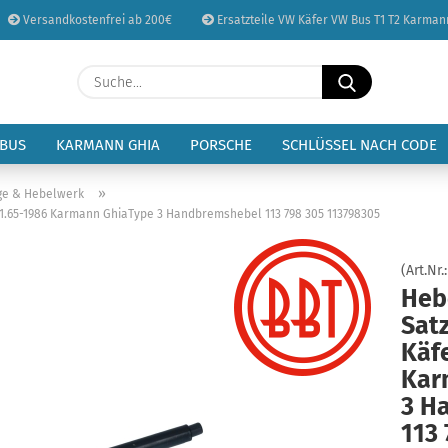
Versandkostenfrei ab 200€
Ersatzteile VW Käfer VW Bus T1 T2 Karman
Sprache auswählen
Suche...
E-Mail
Lieferland
 BUS
KARMANN GHIA
PORSCHE
SCHLÜSSEL NACH CODE
Passwort
»
ge & Hebelwerk
.65-1986 Karmann GhiaType 3 Handbremshebel 113 798 305 113798305
(Art.Nr.
Heb
Konto erstellen
Sat
Passwort vergessen
Käf
Kar
3 H
113