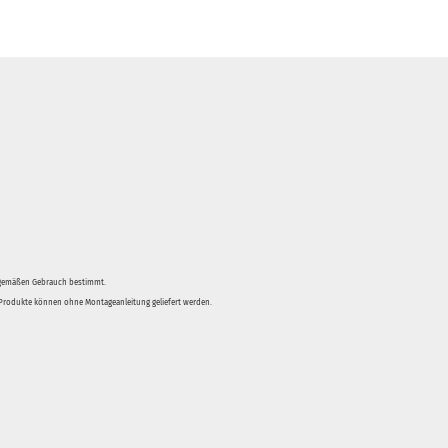
sgemäßen Gebrauch bestimmt.
e Produkte können ohne Montageanleitung geliefert werden.