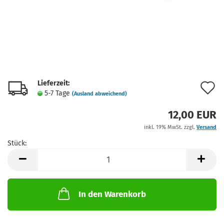
Lieferzeit:
A
5-7 Tage
(Ausland abweichend)
d
12,00 EUR
M
inkl. 19% MwSt. zzgl.
Versand
Stück:
Stück
In den Warenkorb