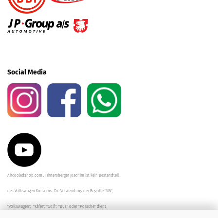
Social Media
Aircooledshop.com , Hintersberger Joachim ist kein Bestandteil
des Volkswagen Konzerns. Die Verwendung der Begriffe "VW",
"Volkswagen", "Käfer", "Golf", "Bus" oder "Porsche" dient