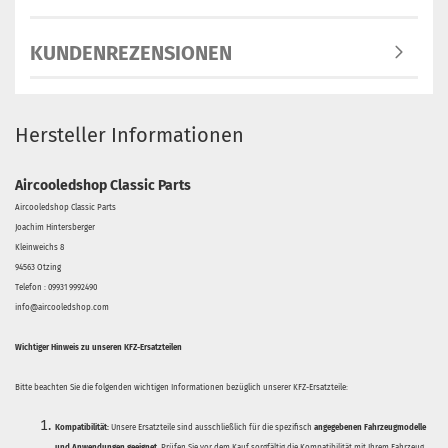
KUNDENREZENSIONEN
Hersteller Informationen
Aircooledshop Classic Parts
Aircooledshop Classic Parts
Joachim Hintersberger
Kleinweichs 8
94563 Otzing
Telefon : 09931 9992490
info@aircooledshop.com
Wichtiger Hinweis zu unseren KFZ-Ersatzteilen
Bitte beachten Sie die folgenden wichtigen Informationen bezüglich unserer KFZ-Ersatzteile:
Kompatibilität:
Unsere Ersatzteile sind ausschließlich für die spezifisch
angegebenen Fahrzeugmodelle
und Anwendungen geeignet
. Prüfen Sie vor dem Kauf sorgfältig die Kompatibilität mit Ihrem Fahrzeug