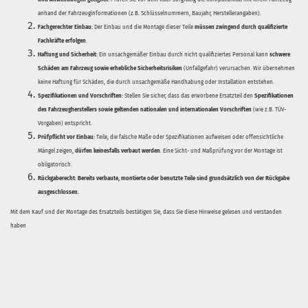
anhand der Fahrzeuginformationen (z.B. Schlüsselnummern, Baujahr, Herstellerangaben).
Fachgerechter Einbau:
Der Einbau und die Montage dieser Teile
müssen zwingend durch qualifizierte
Fachkräfte erfolgen
.
Haftung und Sicherheit:
Ein unsachgemäßer Einbau durch nicht qualifiziertes Personal kann
schwere
Schäden am Fahrzeug sowie erhebliche Sicherheitsrisiken
(Unfallgefahr) verursachen. Wir übernehmen
keine Haftung für Schäden, die durch unsachgemäße Handhabung oder Installation entstehen.
Spezifikationen und Vorschriften:
Stellen Sie sicher, dass das erworbene Ersatzteil den
Spezifikationen
des Fahrzeugherstellers sowie geltenden nationalen und internationalen Vorschriften
(wie z.B. TÜV-
Vorgaben) entspricht.
Prüfpflicht vor Einbau:
Teile, die falsche Maße oder Spezifikationen aufweisen oder offensichtliche
Mängel zeigen,
dürfen keinesfalls verbaut werden
. Eine Sicht- und Maßprüfung vor der Montage ist
obligatorisch.
Rückgaberecht:
Bereits verbaute, montierte oder benutzte Teile sind grundsätzlich von der Rückgabe
ausgeschlossen.
Mit dem Kauf und der Montage des Ersatzteils bestätigen Sie, dass Sie diese Hinweise gelesen und verstanden
haben