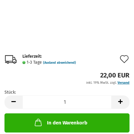
Lieferzeit:
A
1-3 Tage
(Ausland abweichend)
d
22,00 EUR
M
inkl. 19% MwSt. zzgl.
Versand
Stück:
Stück
In den Warenkorb