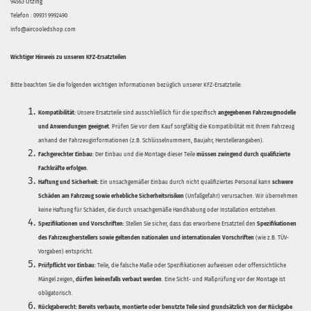
94563 Otzing
Telefon : 09931 9992490
info@aircooledshop.com
Wichtiger Hinweis zu unseren KFZ-Ersatzteilen
Bitte beachten Sie die folgenden wichtigen Informationen bezüglich unserer KFZ-Ersatzteile:
Kompatibilität:
Unsere Ersatzteile sind ausschließlich für die spezifisch
angegebenen Fahrzeugmodelle
und Anwendungen geeignet
. Prüfen Sie vor dem Kauf sorgfältig die Kompatibilität mit Ihrem Fahrzeug
anhand der Fahrzeuginformationen (z.B. Schlüsselnummern, Baujahr, Herstellerangaben).
Fachgerechter Einbau:
Der Einbau und die Montage dieser Teile
müssen zwingend durch qualifizierte
Fachkräfte erfolgen
.
Haftung und Sicherheit:
Ein unsachgemäßer Einbau durch nicht qualifiziertes Personal kann
schwere
Schäden am Fahrzeug sowie erhebliche Sicherheitsrisiken
(Unfallgefahr) verursachen. Wir übernehmen
keine Haftung für Schäden, die durch unsachgemäße Handhabung oder Installation entstehen.
Spezifikationen und Vorschriften:
Stellen Sie sicher, dass das erworbene Ersatzteil den
Spezifikationen
des Fahrzeugherstellers sowie geltenden nationalen und internationalen Vorschriften
(wie z.B. TÜV-
Vorgaben) entspricht.
Prüfpflicht vor Einbau:
Teile, die falsche Maße oder Spezifikationen aufweisen oder offensichtliche
Mängel zeigen,
dürfen keinesfalls verbaut werden
. Eine Sicht- und Maßprüfung vor der Montage ist
obligatorisch.
Rückgaberecht:
Bereits verbaute, montierte oder benutzte Teile sind grundsätzlich von der Rückgabe