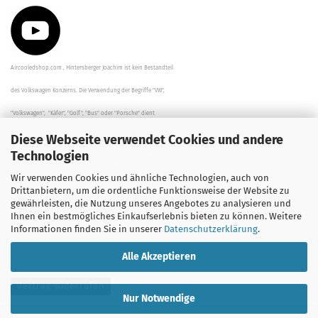
Aircooledshop.com , Hintersberger Joachim ist kein Bestandteil
des Volkswagen Konzerns. Die Verwendung der Begriffe "VW",
"Volkswagen", "Käfer", "Golf", "Bus" oder "Porsche" dient
Diese Webseite verwendet Cookies und andere
der Beschreibung der Teile und stellt in keinem Fall eine direkte
Technologien
Verbindung zu dem Unternehmen "Volkswagen" her/da.
Wir verwenden Cookies und ähnliche Technologien, auch von
Die Beschreibungen, Zeichnungen und Angaben zur
Drittanbietern, um die ordentliche Funktionsweise der Website zu
gewährleisten, die Nutzung unseres Angebotes zu analysieren und
Verwendung sind sorgfältig überprüft worden.
Ihnen ein bestmögliches Einkaufserlebnis bieten zu können. Weitere
Informationen finden Sie in unserer
Datenschutzerklärung
.
Alle Akzeptieren
Vertrag widerrufen
Nur Notwendige