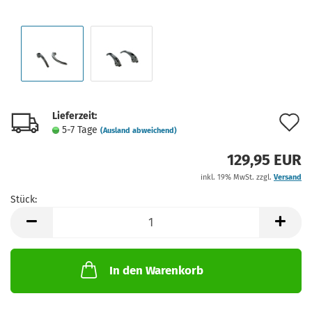
Lieferzeit:
A
5-7 Tage
(Ausland abweichend)
d
129,95 EUR
M
inkl. 19% MwSt. zzgl.
Versand
Stück:
Stück
In den Warenkorb