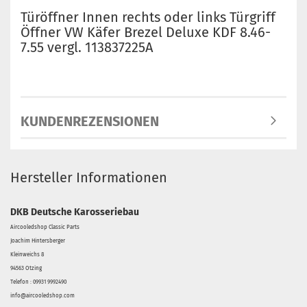
Türöffner Innen rechts oder links Türgriff
Öffner VW Käfer Brezel Deluxe KDF 8.46-
7.55 vergl. 113837225A
KUNDENREZENSIONEN
Hersteller Informationen
DKB Deutsche Karosseriebau
Aircooledshop Classic Parts
Joachim Hintersberger
Kleinweichs 8
94563 Otzing
Telefon : 09931 9992490
info@aircooledshop.com