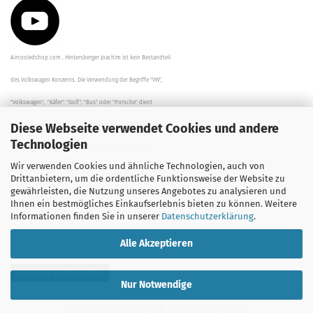
Aircooledshop.com , Hintersberger Joachim ist kein Bestandteil
des Volkswagen Konzerns. Die Verwendung der Begriffe "VW",
"Volkswagen", "Käfer", "Golf", "Bus" oder "Porsche" dient
Diese Webseite verwendet Cookies und andere
der Beschreibung der Teile und stellt in keinem Fall eine direkte
Technologien
Verbindung zu dem Unternehmen "Volkswagen" her/da.
Wir verwenden Cookies und ähnliche Technologien, auch von
Die Beschreibungen, Zeichnungen und Angaben zur
Drittanbietern, um die ordentliche Funktionsweise der Website zu
gewährleisten, die Nutzung unseres Angebotes zu analysieren und
Verwendung sind sorgfältig überprüft worden.
Ihnen ein bestmögliches Einkaufserlebnis bieten zu können. Weitere
Informationen finden Sie in unserer
Datenschutzerklärung
.
Alle Akzeptieren
Vertrag widerrufen
Nur Notwendige
Webshop erstellen
mit Gambio.de © 2026