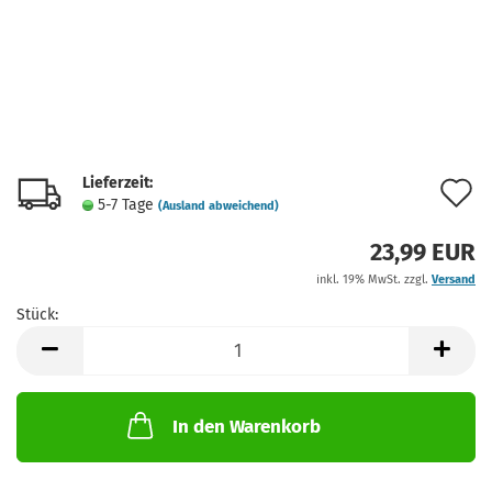
Lieferzeit:
A
5-7 Tage
(Ausland abweichend)
d
23,99 EUR
M
inkl. 19% MwSt. zzgl.
Versand
Stück:
Stück
In den Warenkorb