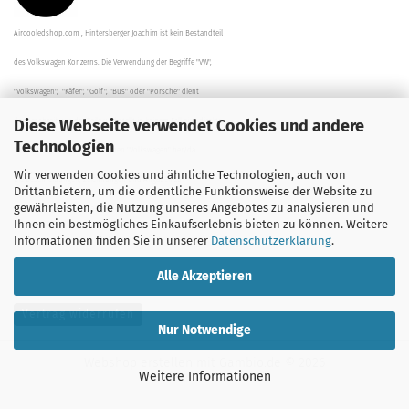
Aircooledshop.com , Hintersberger Joachim ist kein Bestandteil
des Volkswagen Konzerns. Die Verwendung der Begriffe "VW",
"Volkswagen", "Käfer", "Golf", "Bus" oder "Porsche" dient
Diese Webseite verwendet Cookies und andere
der Beschreibung der Teile und stellt in keinem Fall eine direkte
Technologien
Verbindung zu dem Unternehmen "Volkswagen" her/da.
Wir verwenden Cookies und ähnliche Technologien, auch von
Die Beschreibungen, Zeichnungen und Angaben zur
Drittanbietern, um die ordentliche Funktionsweise der Website zu
gewährleisten, die Nutzung unseres Angebotes zu analysieren und
Verwendung sind sorgfältig überprüft worden.
Ihnen ein bestmögliches Einkaufserlebnis bieten zu können. Weitere
Informationen finden Sie in unserer
Datenschutzerklärung
.
Alle Akzeptieren
Vertrag widerrufen
Nur Notwendige
Webshop erstellen
mit Gambio.de © 2026
Weitere Informationen