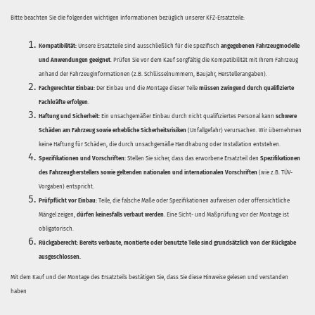
Bitte beachten Sie die folgenden wichtigen Informationen bezüglich unserer KFZ-Ersatzteile:
Kompatibilität:
Unsere Ersatzteile sind ausschließlich für die spezifisch
angegebenen Fahrzeugmodelle
und Anwendungen geeignet
. Prüfen Sie vor dem Kauf sorgfältig die Kompatibilität mit Ihrem Fahrzeug
anhand der Fahrzeuginformationen (z.B. Schlüsselnummern, Baujahr, Herstellerangaben).
Fachgerechter Einbau:
Der Einbau und die Montage dieser Teile
müssen zwingend durch qualifizierte
Fachkräfte erfolgen
.
Haftung und Sicherheit:
Ein unsachgemäßer Einbau durch nicht qualifiziertes Personal kann
schwere
Schäden am Fahrzeug sowie erhebliche Sicherheitsrisiken
(Unfallgefahr) verursachen. Wir übernehmen
keine Haftung für Schäden, die durch unsachgemäße Handhabung oder Installation entstehen.
Spezifikationen und Vorschriften:
Stellen Sie sicher, dass das erworbene Ersatzteil den
Spezifikationen
des Fahrzeugherstellers sowie geltenden nationalen und internationalen Vorschriften
(wie z.B. TÜV-
Vorgaben) entspricht.
Prüfpflicht vor Einbau:
Teile, die falsche Maße oder Spezifikationen aufweisen oder offensichtliche
Mängel zeigen,
dürfen keinesfalls verbaut werden
. Eine Sicht- und Maßprüfung vor der Montage ist
obligatorisch.
Rückgaberecht:
Bereits verbaute, montierte oder benutzte Teile sind grundsätzlich von der Rückgabe
ausgeschlossen.
Mit dem Kauf und der Montage des Ersatzteils bestätigen Sie, dass Sie diese Hinweise gelesen und verstanden
haben