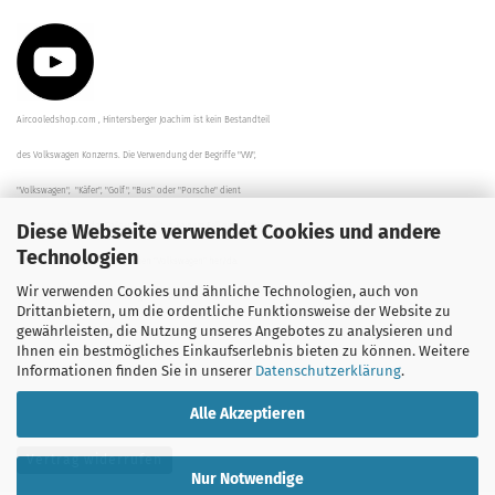
Aircooledshop.com , Hintersberger Joachim ist kein Bestandteil
des Volkswagen Konzerns. Die Verwendung der Begriffe "VW",
"Volkswagen", "Käfer", "Golf", "Bus" oder "Porsche" dient
Diese Webseite verwendet Cookies und andere
der Beschreibung der Teile und stellt in keinem Fall eine direkte
Technologien
Verbindung zu dem Unternehmen "Volkswagen" her/da.
Wir verwenden Cookies und ähnliche Technologien, auch von
Die Beschreibungen, Zeichnungen und Angaben zur
Drittanbietern, um die ordentliche Funktionsweise der Website zu
gewährleisten, die Nutzung unseres Angebotes zu analysieren und
Verwendung sind sorgfältig überprüft worden.
Ihnen ein bestmögliches Einkaufserlebnis bieten zu können. Weitere
Informationen finden Sie in unserer
Datenschutzerklärung
.
Alle Akzeptieren
Vertrag widerrufen
Nur Notwendige