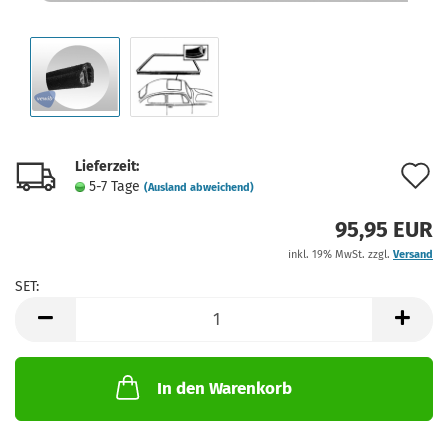
Lieferzeit:
A
5-7 Tage
(Ausland abweichend)
d
95,95 EUR
M
inkl. 19% MwSt. zzgl.
Versand
SET:
SET
In den Warenkorb