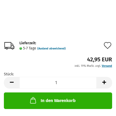
Lieferzeit:
A
5-7 Tage
(Ausland abweichend)
d
42,95 EUR
M
inkl. 19% MwSt. zzgl.
Versand
Stück:
Stück
In den Warenkorb