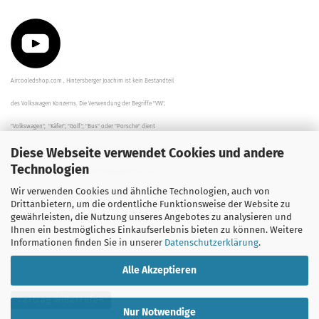
Aircooledshop.com , Hintersberger Joachim ist kein Bestandteil
des Volkswagen Konzerns. Die Verwendung der Begriffe "VW",
"Volkswagen", "Käfer", "Golf", "Bus" oder "Porsche" dient
Diese Webseite verwendet Cookies und andere
der Beschreibung der Teile und stellt in keinem Fall eine direkte
Technologien
Verbindung zu dem Unternehmen "Volkswagen" her/da.
Wir verwenden Cookies und ähnliche Technologien, auch von
Die Beschreibungen, Zeichnungen und Angaben zur
Drittanbietern, um die ordentliche Funktionsweise der Website zu
gewährleisten, die Nutzung unseres Angebotes zu analysieren und
Verwendung sind sorgfältig überprüft worden.
Ihnen ein bestmögliches Einkaufserlebnis bieten zu können. Weitere
Informationen finden Sie in unserer
Datenschutzerklärung
.
Alle Akzeptieren
Vertrag widerrufen
Nur Notwendige