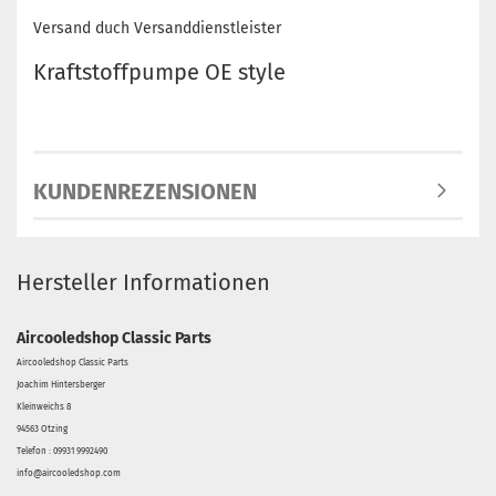
Versand duch Versanddienstleister
Kraftstoffpumpe OE style
KUNDENREZENSIONEN
Hersteller Informationen
Aircooledshop Classic Parts
Aircooledshop Classic Parts
Joachim Hintersberger
Kleinweichs 8
94563 Otzing
Telefon : 09931 9992490
info@aircooledshop.com