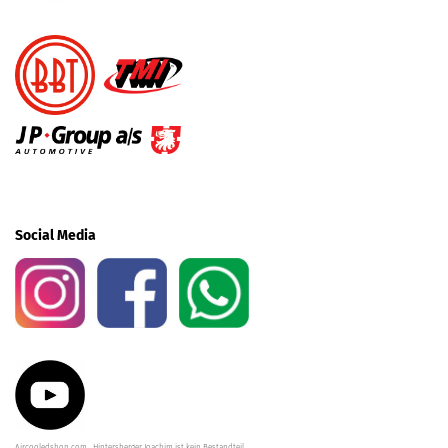
Social Media
Aircooledshop.com , Hintersberger Joachim ist kein Bestandteil