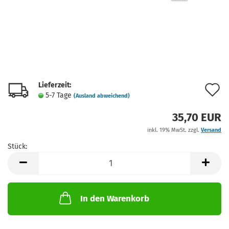
Lieferzeit:
A
5-7 Tage
(Ausland abweichend)
d
35,70 EUR
M
inkl. 19% MwSt. zzgl.
Versand
Stück:
Stück
In den Warenkorb