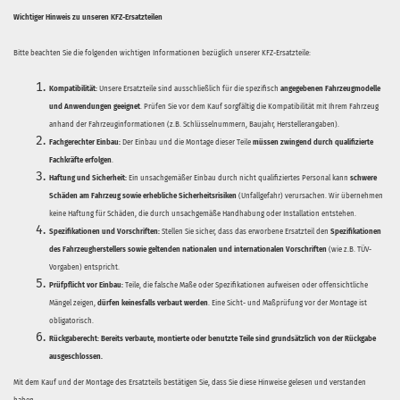
Wichtiger Hinweis zu unseren KFZ-Ersatzteilen
Bitte beachten Sie die folgenden wichtigen Informationen bezüglich unserer KFZ-Ersatzteile:
Kompatibilität:
Unsere Ersatzteile sind ausschließlich für die spezifisch
angegebenen Fahrzeugmodelle
und Anwendungen geeignet
. Prüfen Sie vor dem Kauf sorgfältig die Kompatibilität mit Ihrem Fahrzeug
anhand der Fahrzeuginformationen (z.B. Schlüsselnummern, Baujahr, Herstellerangaben).
Fachgerechter Einbau:
Der Einbau und die Montage dieser Teile
müssen zwingend durch qualifizierte
Fachkräfte erfolgen
.
Haftung und Sicherheit:
Ein unsachgemäßer Einbau durch nicht qualifiziertes Personal kann
schwere
Schäden am Fahrzeug sowie erhebliche Sicherheitsrisiken
(Unfallgefahr) verursachen. Wir übernehmen
keine Haftung für Schäden, die durch unsachgemäße Handhabung oder Installation entstehen.
Spezifikationen und Vorschriften:
Stellen Sie sicher, dass das erworbene Ersatzteil den
Spezifikationen
des Fahrzeugherstellers sowie geltenden nationalen und internationalen Vorschriften
(wie z.B. TÜV-
Vorgaben) entspricht.
Prüfpflicht vor Einbau:
Teile, die falsche Maße oder Spezifikationen aufweisen oder offensichtliche
Mängel zeigen,
dürfen keinesfalls verbaut werden
. Eine Sicht- und Maßprüfung vor der Montage ist
obligatorisch.
Rückgaberecht:
Bereits verbaute, montierte oder benutzte Teile sind grundsätzlich von der Rückgabe
ausgeschlossen.
Mit dem Kauf und der Montage des Ersatzteils bestätigen Sie, dass Sie diese Hinweise gelesen und verstanden