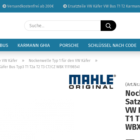
Versandkostenfrei ab 200€
Ersatzteile VW Käfer VW Bus T1 T2 Karman
Sprache auswählen
Suche...
E-Mail
Lieferland
 BUS
KARMANN GHIA
PORSCHE
SCHLÜSSEL NACH CODE
Passwort
»
»
e VW Käfer
Nockenwelle Typ 1 für den VW Käfer
fer Bus Typ3 T1 T2a T2 T3 CT/CZ WBX 111198541
(Art.Nr.
Noc
Konto erstellen
Sat
Passwort vergessen
VW 
T1 T
WBX