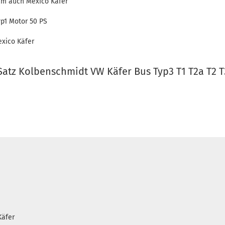
cm auch Mexico Käfer
yp1 Motor 50 PS
exico Käfer
atz Kolbenschmidt VW Käfer Bus Typ3 T1 T2a T2 T
Käfer