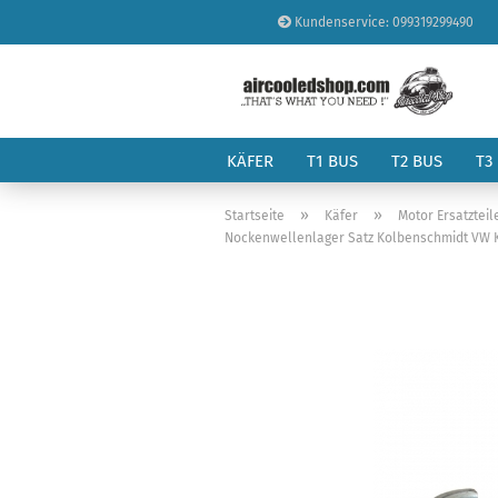
Kundenservice: 099319299490
KÄFER
T1 BUS
T2 BUS
T3
»
»
Startseite
Käfer
Motor Ersatzteil
Nockenwellenlager Satz Kolbenschmidt VW Kä