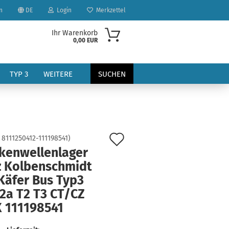
n
DE
Login
Merkzettel
Ihr Warenkorb
0,00 EUR
TYP 3
WEITERE
SUCHEN
Auf
:
8111250412-111198541
)
kenwellenlager
den
z Kolbenschmidt
?
Merkzettel
Käfer Bus Typ3
2a T2 T3 CT/CZ
 111198541