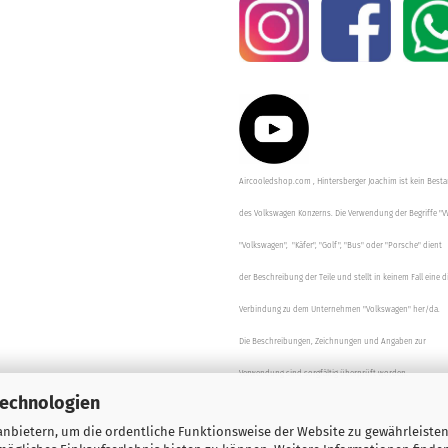
Aircooledshop.com , Hintersberger Joachim ist kein Besta
des Volkswagen Konzerns. Die Verwendung der Begriffe "V
"Volkswagen", "Käfer", "Golf", "Bus" oder "Porsche" dient
der Beschreibung der Teile und stellt in keinem Fall eine d
Verbindung zu dem Unternehmen "Volkswagen" her/da.
Die Beschreibungen, Zeichnungen und Angaben zur
Verwendung sind sorgfältig überprüft worden.
Technologien
nbietern, um die ordentliche Funktionsweise der Website zu gewährleisten