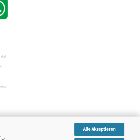
ndteil
W",
irekte
Alle Akzeptieren
,