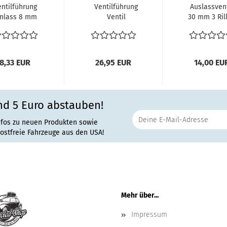
ntilführung
Ventilführung
Auslassvent
inlass 8 mm
Ventil
30 mm 3 Ril
p1 Motor VW
Einstellschrauben
30 x 8 mm, 
fer VW Bus...
M8 Typ1
29 kW (34-40
Zylinderkopf...
8,33 EUR
26,95 EUR
14,00 EU
nd 5 Euro abstauben!
nfos zu neuen Produkten sowie
rostfreie Fahrzeuge aus den USA!
Mehr über...
Impressum