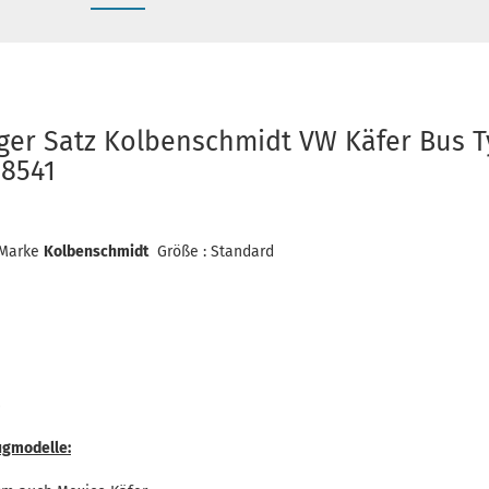
er Satz Kolbenschmidt VW Käfer Bus Ty
98541
Marke
Kolbenschmidt
Größe : Standard
S
ugmodelle: