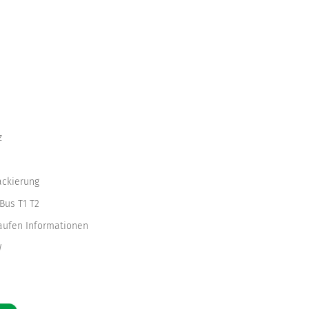
z
ackierung
Bus T1 T2
kaufen Informationen
W