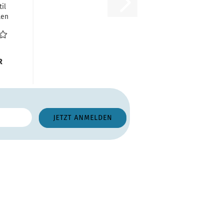
il
len
25-
...
R