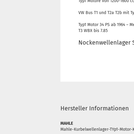
Typ1 Motore von 1200-1600 c
VW Bus T1 und T2a T2b mit T
Typ1 Motor 34 PS ab 1964 – M
T3 WBX bis 7.85
Nockenwellenlager S
Hersteller Informationen
MAHLE
Mahle-Kurbelwellenlager-TYp1-Motor-