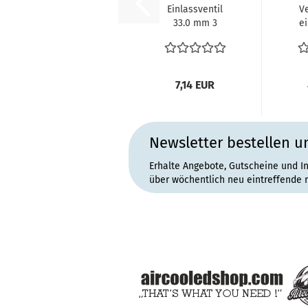
Einlassventil
Ve
33.0 mm 3
e
Rillen
Ty
Einlaßventil
Kä
Typ1 Motor...
7,14 EUR
Newsletter bestellen u
Erhalte Angebote, Gutscheine und I
über wöchentlich neu eintreffende 